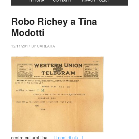
Robo Richey a Tina
Modotti
12/11/2017
BY
CARLAITA
centro cultural tina …
[Leggi di più...]