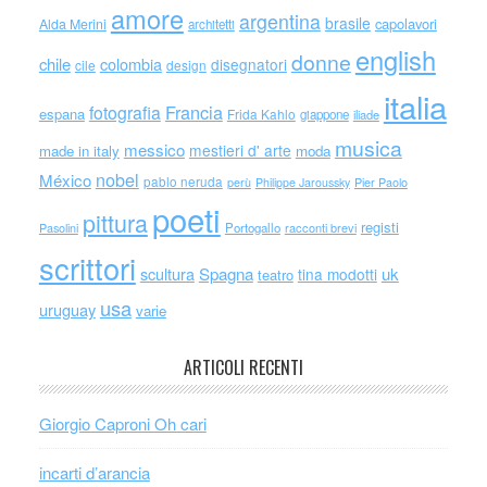
amore
argentina
brasile
capolavori
Alda Merini
architetti
english
donne
chile
colombia
disegnatori
cile
design
italia
Francia
fotografia
espana
Frida Kahlo
giappone
iliade
musica
messico
mestieri d' arte
made in italy
moda
nobel
México
pablo neruda
perù
Philippe Jaroussky
Pier Paolo
poeti
pittura
registi
Portogallo
racconti brevi
Pasolini
scrittori
scultura
Spagna
uk
tina modotti
teatro
usa
uruguay
varie
ARTICOLI RECENTI
Giorgio Caproni Oh cari
incarti d’arancia