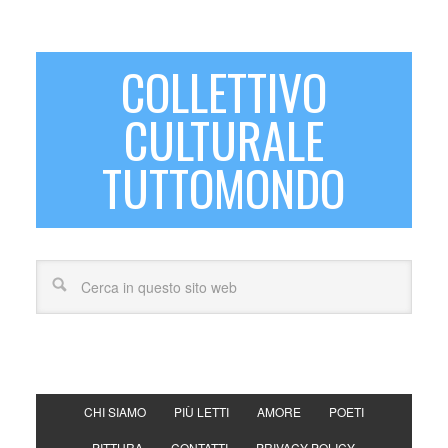
COLLETTIVO
CULTURALE
TUTTOMONDO
CHI SIAMO
PIÙ LETTI
AMORE
POETI
PITTURA
CONTATTI
PRIVACY POLICY