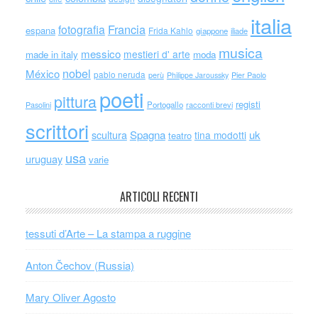
italia
Francia
fotografia
espana
Frida Kahlo
giappone
iliade
musica
messico
mestieri d' arte
made in italy
moda
nobel
México
pablo neruda
perù
Philippe Jaroussky
Pier Paolo
poeti
pittura
registi
Portogallo
racconti brevi
Pasolini
scrittori
scultura
Spagna
uk
tina modotti
teatro
usa
uruguay
varie
ARTICOLI RECENTI
tessuti d’Arte – La stampa a ruggine
Anton Čechov (Russia)
Mary Oliver Agosto