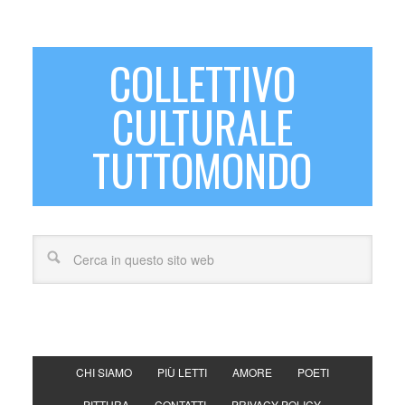
COLLETTIVO
CULTURALE
TUTTOMONDO
CHI SIAMO
PIÙ LETTI
AMORE
POETI
PITTURA
CONTATTI
PRIVACY POLICY