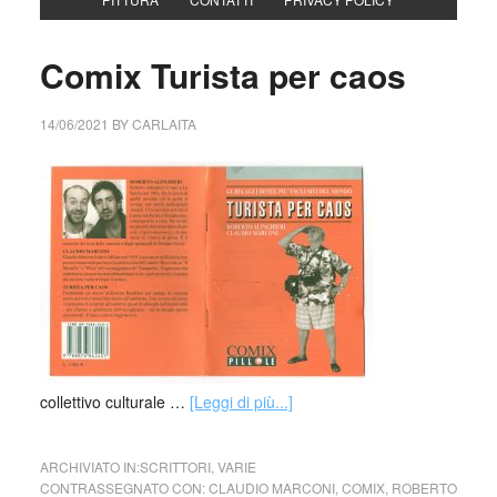
Comix Turista per caos
14/06/2021
BY
CARLAITA
collettivo culturale …
[Leggi di più...]
ARCHIVIATO IN:
SCRITTORI
,
VARIE
CONTRASSEGNATO CON:
CLAUDIO MARCONI
,
COMIX
,
ROBERTO