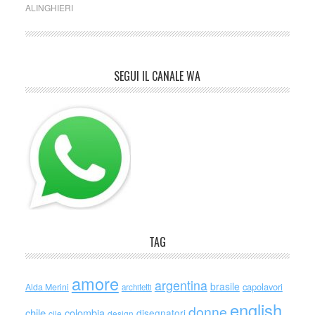
ALINGHIERI
SEGUI IL CANALE WA
TAG
amore
argentina
brasile
capolavori
Alda Merini
architetti
english
donne
chile
colombia
disegnatori
cile
design