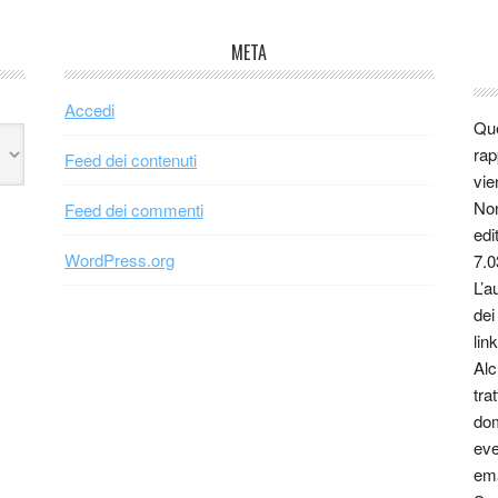
META
Accedi
Que
rap
Feed dei contenuti
vie
Non
Feed dei commenti
edi
WordPress.org
7.0
L’a
dei
link
Alc
tra
dom
eve
ema