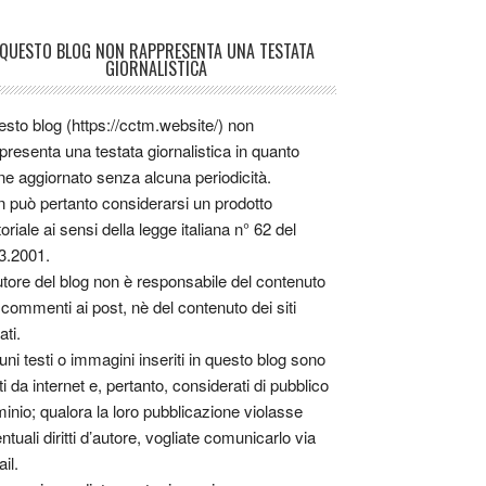
QUESTO BLOG NON RAPPRESENTA UNA TESTATA
GIORNALISTICA
sto blog (https://cctm.website/) non
presenta una testata giornalistica in quanto
ne aggiornato senza alcuna periodicità.
 può pertanto considerarsi un prodotto
toriale ai sensi della legge italiana n° 62 del
3.2001.
utore del blog non è responsabile del contenuto
 commenti ai post, nè del contenuto dei siti
ati.
uni testi o immagini inseriti in questo blog sono
tti da internet e, pertanto, considerati di pubblico
inio; qualora la loro pubblicazione violasse
ntuali diritti d’autore, vogliate comunicarlo via
il.