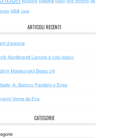
scultura
Spagna
uk
tina modotti
teatro
usa
uguay
varie
ARTICOLI RECENTI
arti d’arancia
rik Nordbrandt L’amore è così logico
dimir Majakovskij Beato chi
Iliade -A. Baricco Pandaro e Enea
vanni Verga da Eva
CATEGORIE
egorie