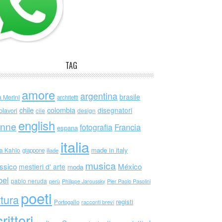
TAG
amore
argentina
brasile
a Merini
architetti
chile
colombia
disegnatori
olavori
cile
design
english
nne
Francia
fotografia
espana
italia
made in italy
da Kahlo
giappone
iliade
musica
ssico
México
mestieri d' arte
moda
bel
pablo neruda
perù
Philippe Jaroussky
Pier Paolo Pasolini
poeti
ttura
registi
Portogallo
racconti brevi
rittori