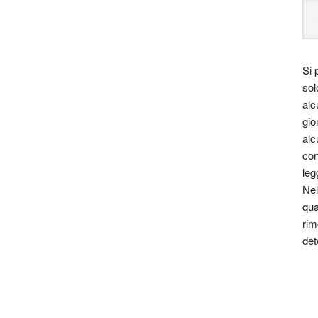
Si 
sol
alc
gio
alc
con
leg
Nel
qua
rim
det