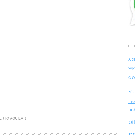
Ald
cap
do
Fri
me
no
ERTO AGUILAR
pi
sc