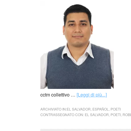
cctm collettivo …
[Leggi di più...]
ARCHIVIATO IN:
EL SALVADOR
,
ESPAÑOL
,
POETI
CONTRASSEGNATO CON:
EL SALVADOR
,
POETI
,
ROB