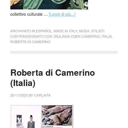
collettivo culturale …
[Leggi di più...]
ARCHIVIATO IN:
ESPAÑOL
,
MADE IN ITALY
,
MODA
,
STILISTI
CONTRASSEGNATO CON:
GIULIANA COEN CAMERINO
,
ITALIA
,
ROBERTA DI CAMERINO
Roberta di Camerino
(Italia)
30/11/2020
BY
CARLAITA