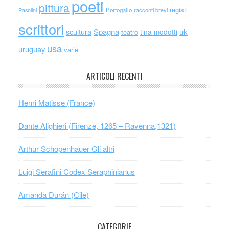
poeti
pittura
registi
Portogallo
racconti brevi
Pasolini
scrittori
scultura
Spagna
uk
tina modotti
teatro
usa
uruguay
varie
ARTICOLI RECENTI
Henri Matisse (France)
Dante Alighieri (Firenze, 1265 – Ravenna,1321)
Arthur Schopenhauer Gli altri
Luigi Serafini Codex Seraphinianus
Amanda Durán (Cile)
CATEGORIE