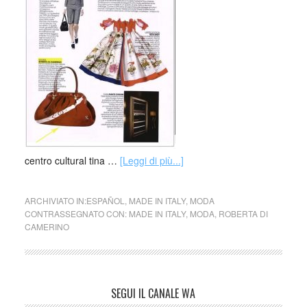
centro cultural tina …
[Leggi di più...]
ARCHIVIATO IN:
ESPAÑOL
,
MADE IN ITALY
,
MODA
CONTRASSEGNATO CON:
MADE IN ITALY
,
MODA
,
ROBERTA DI
CAMERINO
SEGUI IL CANALE WA