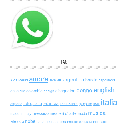
TAG
amore
argentina
brasile
capolavori
Alda Merini
architetti
english
donne
chile
colombia
disegnatori
cile
design
italia
Francia
fotografia
espana
Frida Kahlo
giappone
iliade
musica
messico
mestieri d' arte
made in italy
moda
nobel
México
pablo neruda
perù
Philippe Jaroussky
Pier Paolo