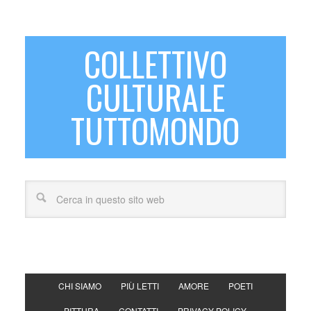
COLLETTIVO
CULTURALE
TUTTOMONDO
CHI SIAMO
PIÙ LETTI
AMORE
POETI
PITTURA
CONTATTI
PRIVACY POLICY