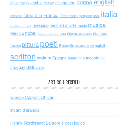
english
donne
chile
colombia
disegnatori
cile
design
italia
Francia
fotografia
espana
Frida Kahlo
giappone
iliade
musica
messico
mestieri d' arte
made in italy
moda
nobel
México
pablo neruda
perù
Philippe Jaroussky
Pier Paolo
poeti
pittura
registi
Portogallo
racconti brevi
Pasolini
scrittori
scultura
Spagna
uk
tina modotti
teatro
usa
uruguay
varie
ARTICOLI RECENTI
Giorgio Caproni Oh cari
incarti d’arancia
Henrik Nordbrandt L’amore è così logico