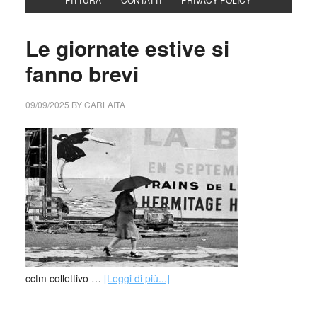
Le giornate estive si
fanno brevi
09/09/2025
BY
CARLAITA
cctm collettivo …
[Leggi di più...]