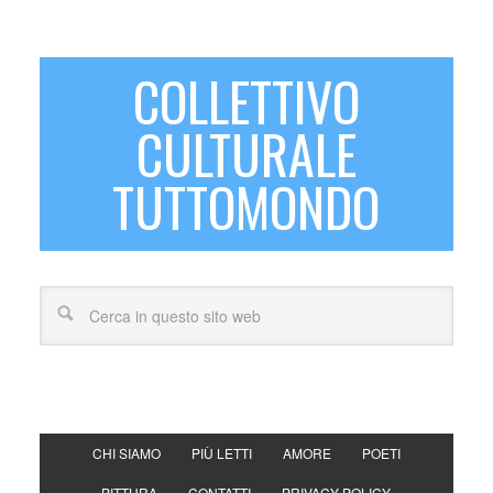
COLLETTIVO
CULTURALE
TUTTOMONDO
CHI SIAMO
PIÙ LETTI
AMORE
POETI
PITTURA
CONTATTI
PRIVACY POLICY