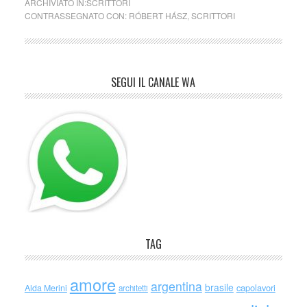
ARCHIVIATO IN:
SCRITTORI
CONTRASSEGNATO CON:
RÓBERT HÁSZ
,
SCRITTORI
SEGUI IL CANALE WA
TAG
amore
argentina
brasile
capolavori
Alda Merini
architetti