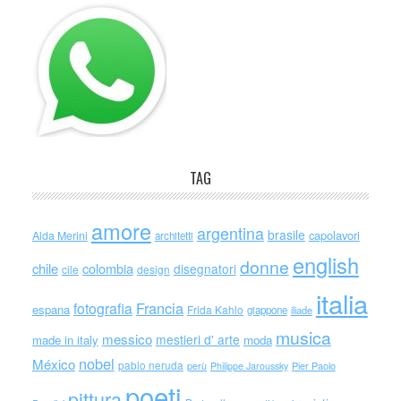
TAG
amore
argentina
brasile
capolavori
Alda Merini
architetti
english
donne
chile
colombia
disegnatori
cile
design
italia
Francia
fotografia
espana
Frida Kahlo
giappone
iliade
musica
messico
mestieri d' arte
made in italy
moda
nobel
México
pablo neruda
perù
Philippe Jaroussky
Pier Paolo
poeti
pittura