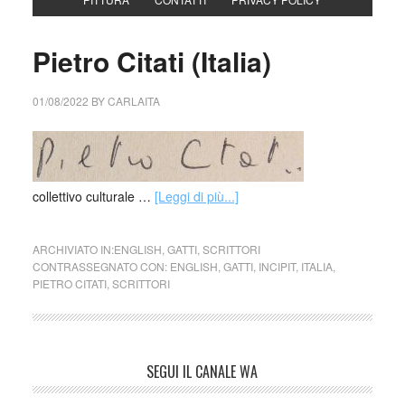
Pietro Citati (Italia)
01/08/2022
BY
CARLAITA
collettivo culturale …
[Leggi di più...]
ARCHIVIATO IN:
ENGLISH
,
GATTI
,
SCRITTORI
CONTRASSEGNATO CON:
ENGLISH
,
GATTI
,
INCIPIT
,
ITALIA
,
PIETRO CITATI
,
SCRITTORI
SEGUI IL CANALE WA