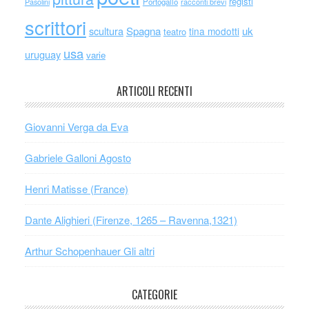
registi
Portogallo
racconti brevi
Pasolini
scrittori
scultura
Spagna
uk
tina modotti
teatro
usa
uruguay
varie
ARTICOLI RECENTI
Giovanni Verga da Eva
Gabriele Galloni Agosto
Henri Matisse (France)
Dante Alighieri (Firenze, 1265 – Ravenna,1321)
Arthur Schopenhauer Gli altri
CATEGORIE