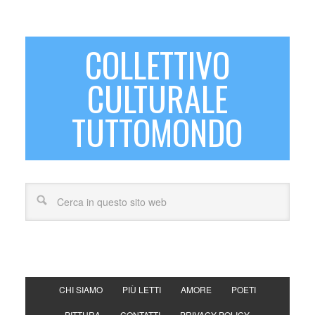
COLLETTIVO
CULTURALE
TUTTOMONDO
CHI SIAMO
PIÙ LETTI
AMORE
POETI
PITTURA
CONTATTI
PRIVACY POLICY