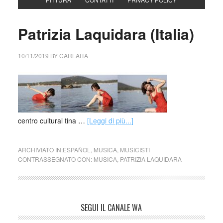
Patrizia Laquidara (Italia)
10/11/2019
BY
CARLAITA
centro cultural tina …
[Leggi di più...]
ARCHIVIATO IN:
ESPAÑOL
,
MUSICA
,
MUSICISTI
CONTRASSEGNATO CON:
MUSICA
,
PATRIZIA LAQUIDARA
SEGUI IL CANALE WA