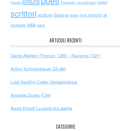
poeti
pittura
registi
Portogallo
racconti brevi
Pasolini
scrittori
scultura
Spagna
uk
tina modotti
teatro
usa
uruguay
varie
ARTICOLI RECENTI
Dante Alighieri (Firenze, 1265 – Ravenna,1321)
Arthur Schopenhauer Gli altri
Luigi Serafini Codex Seraphinianus
Amanda Durán (Cile)
Ágota Kristóf La porta era aperta
CATEGORIE