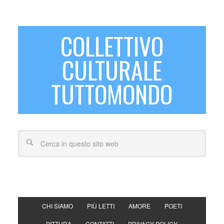
COLLETTIVO
CULTURALE
TUTTOMONDO
CHI SIAMO
PIÙ LETTI
AMORE
POETI
PITTURA
CONTATTI
PRIVACY POLICY