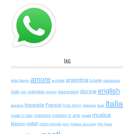
TAG
amore
argentina
brasile
capolavori
Alda Merini
architetti
english
donne
chile
colombia
disegnatori
cile
design
italia
Francia
fotografia
espana
Frida Kahlo
giappone
iliade
musica
messico
mestieri d' arte
made in italy
moda
nobel
México
pablo neruda
perù
Philippe Jaroussky
Pier Paolo