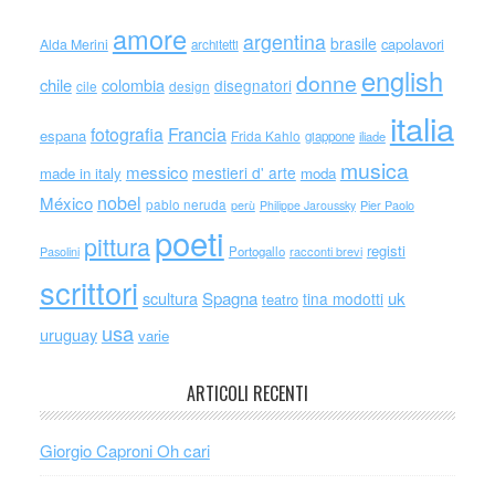
amore
argentina
brasile
capolavori
Alda Merini
architetti
english
donne
chile
colombia
disegnatori
cile
design
italia
Francia
fotografia
espana
Frida Kahlo
giappone
iliade
musica
messico
mestieri d' arte
made in italy
moda
nobel
México
pablo neruda
perù
Philippe Jaroussky
Pier Paolo
poeti
pittura
registi
Portogallo
racconti brevi
Pasolini
scrittori
scultura
Spagna
uk
tina modotti
teatro
usa
uruguay
varie
ARTICOLI RECENTI
Giorgio Caproni Oh cari