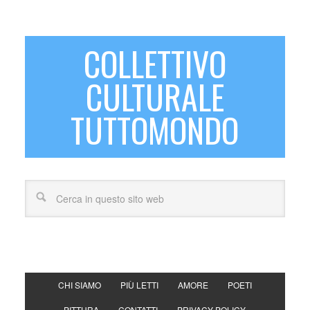
COLLETTIVO
CULTURALE
TUTTOMONDO
CHI SIAMO
PIÙ LETTI
AMORE
POETI
PITTURA
CONTATTI
PRIVACY POLICY