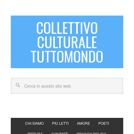
COLLETTIVO
CULTURALE
TUTTOMONDO
CHI SIAMO
PIÙ LETTI
AMORE
POETI
PITTURA
CONTATTI
PRIVACY POLICY