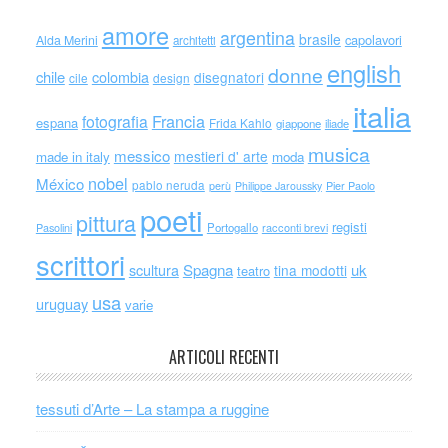
amore
argentina
brasile
capolavori
Alda Merini
architetti
english
donne
chile
colombia
disegnatori
cile
design
italia
Francia
fotografia
espana
Frida Kahlo
giappone
iliade
musica
messico
mestieri d' arte
made in italy
moda
nobel
México
pablo neruda
perù
Philippe Jaroussky
Pier Paolo
poeti
pittura
registi
Portogallo
racconti brevi
Pasolini
scrittori
scultura
Spagna
uk
tina modotti
teatro
usa
uruguay
varie
ARTICOLI RECENTI
tessuti d’Arte – La stampa a ruggine