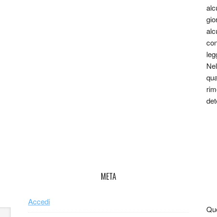
alc
gio
alc
con
leg
Nel
qua
rim
det
META
Accedi
Que