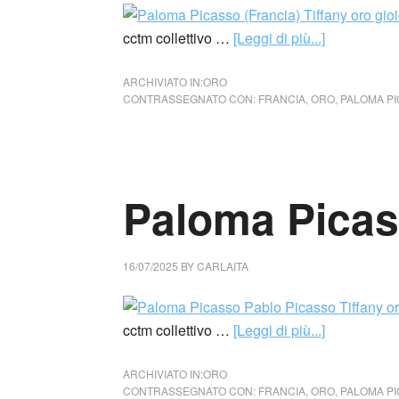
cctm collettivo …
[Leggi di più...]
ARCHIVIATO IN:
ORO
CONTRASSEGNATO CON:
FRANCIA
,
ORO
,
PALOMA P
Paloma Picas
16/07/2025
BY
CARLAITA
cctm collettivo …
[Leggi di più...]
ARCHIVIATO IN:
ORO
CONTRASSEGNATO CON:
FRANCIA
,
ORO
,
PALOMA P