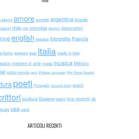
TAG
amore
argentina
brasile
a Merini
architetti
chile
colombia
disegnatori
olavori
cile
design
english
nne
Francia
fotografia
espana
italia
made in italy
da Kahlo
giappone
iliade
musica
ssico
México
mestieri d' arte
moda
bel
pablo neruda
perù
Philippe Jaroussky
Pier Paolo Pasolini
poeti
ttura
registi
Portogallo
racconti brevi
rittori
scultura
Spagna
uk
tina modotti
teatro
usa
uguay
varie
ARTICOLI RECENTI