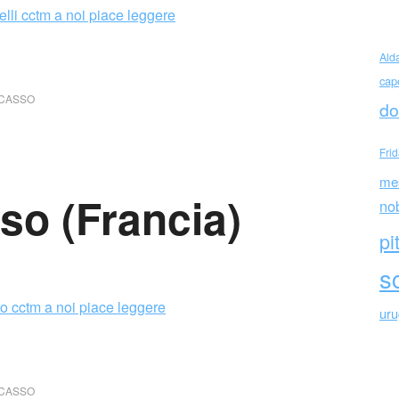
Ald
cap
ICASSO
do
Fri
me
so (Francia)
no
pi
sc
ur
ICASSO