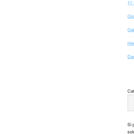
11 
Gio
Gab
Hen
Dan
Cat
Si 
sol