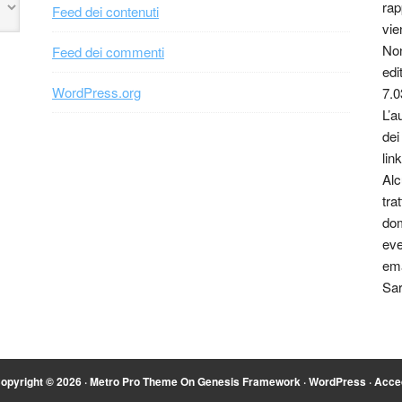
rap
Feed dei contenuti
vie
Non
Feed dei commenti
edi
WordPress.org
7.0
L’a
dei
link
Alc
tra
dom
eve
ema
Sar
opyright © 2026 ·
Metro Pro Theme
On
Genesis Framework
·
WordPress
·
Acce