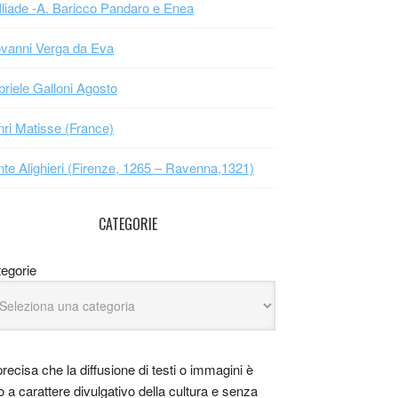
Iliade -A. Baricco Pandaro e Enea
vanni Verga da Eva
riele Galloni Agosto
ri Matisse (France)
te Alighieri (Firenze, 1265 – Ravenna,1321)
CATEGORIE
egorie
precisa che la diffusione di testi o immagini è
o a carattere divulgativo della cultura e senza