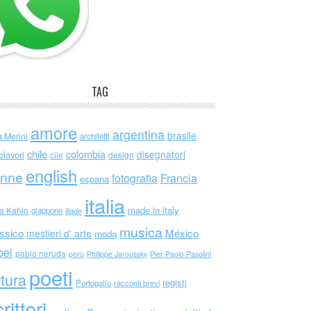
TAG
amore
argentina
brasile
a Merini
architetti
chile
colombia
disegnatori
olavori
cile
design
english
nne
Francia
fotografia
espana
italia
made in italy
da Kahlo
giappone
iliade
musica
ssico
México
mestieri d' arte
moda
bel
pablo neruda
perù
Philippe Jaroussky
Pier Paolo Pasolini
poeti
ttura
registi
Portogallo
racconti brevi
rittori