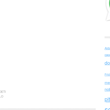
Ald
cap
do
Fri
me
no
OETI
LO
pi
sc