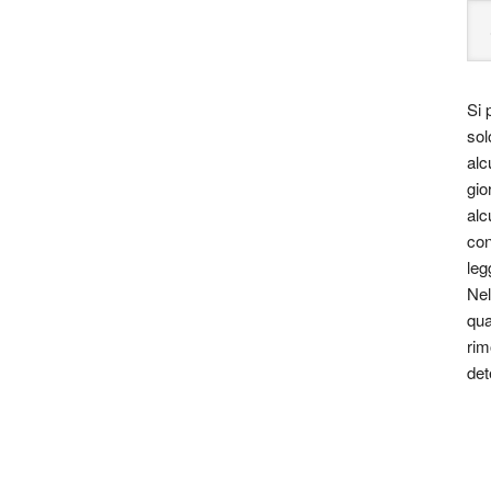
Si 
sol
alc
gio
alc
con
leg
Nel
qua
rim
det