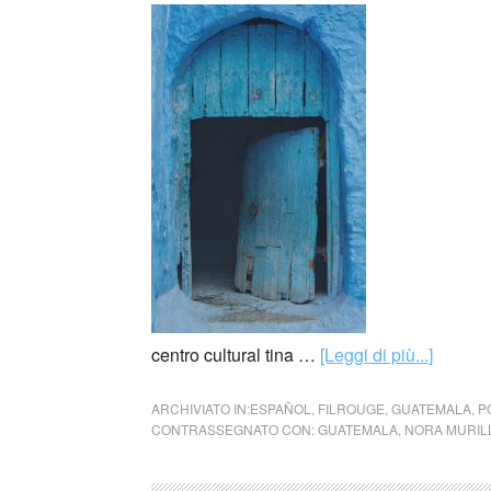
centro cultural tina …
[Leggi di più...]
ARCHIVIATO IN:
ESPAÑOL
,
FILROUGE
,
GUATEMALA
,
P
CONTRASSEGNATO CON:
GUATEMALA
,
NORA MURIL