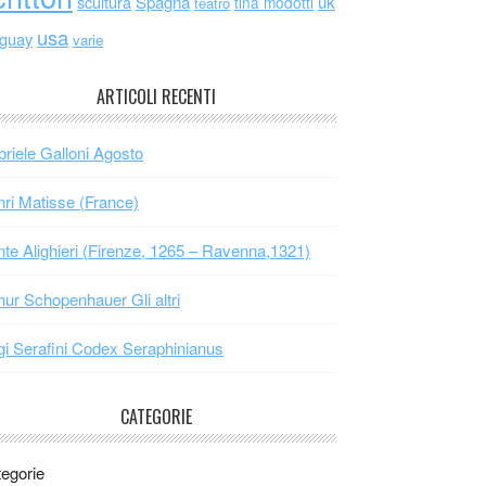
scultura
Spagna
uk
tina modotti
teatro
usa
uguay
varie
ARTICOLI RECENTI
riele Galloni Agosto
ri Matisse (France)
te Alighieri (Firenze, 1265 – Ravenna,1321)
hur Schopenhauer Gli altri
gi Serafini Codex Seraphinianus
CATEGORIE
egorie