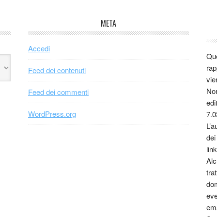
META
Accedi
Que
rap
Feed dei contenuti
vie
Non
Feed dei commenti
edi
WordPress.org
7.0
L’a
dei
link
Alc
tra
dom
eve
ema