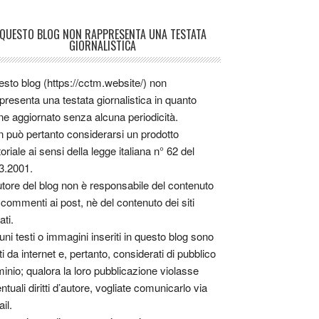
QUESTO BLOG NON RAPPRESENTA UNA TESTATA
GIORNALISTICA
sto blog (https://cctm.website/) non
presenta una testata giornalistica in quanto
ne aggiornato senza alcuna periodicità.
 può pertanto considerarsi un prodotto
toriale ai sensi della legge italiana n° 62 del
3.2001.
utore del blog non è responsabile del contenuto
 commenti ai post, nè del contenuto dei siti
ati.
uni testi o immagini inseriti in questo blog sono
tti da internet e, pertanto, considerati di pubblico
inio; qualora la loro pubblicazione violasse
ntuali diritti d’autore, vogliate comunicarlo via
il.