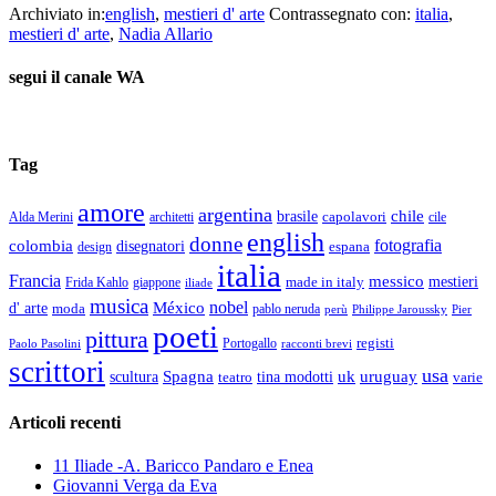
Archiviato in:
english
,
mestieri d' arte
Contrassegnato con:
italia
,
mestieri d' arte
,
Nadia Allario
segui il canale WA
Tag
amore
argentina
chile
brasile
capolavori
Alda Merini
cile
architetti
english
donne
fotografia
colombia
disegnatori
espana
design
italia
Francia
messico
made in italy
mestieri
Frida Kahlo
giappone
iliade
musica
nobel
México
d' arte
moda
pablo neruda
perù
Pier
Philippe Jaroussky
poeti
pittura
registi
Paolo Pasolini
Portogallo
racconti brevi
scrittori
usa
Spagna
scultura
uk
uruguay
teatro
tina modotti
varie
Articoli recenti
11 Iliade -A. Baricco Pandaro e Enea
Giovanni Verga da Eva