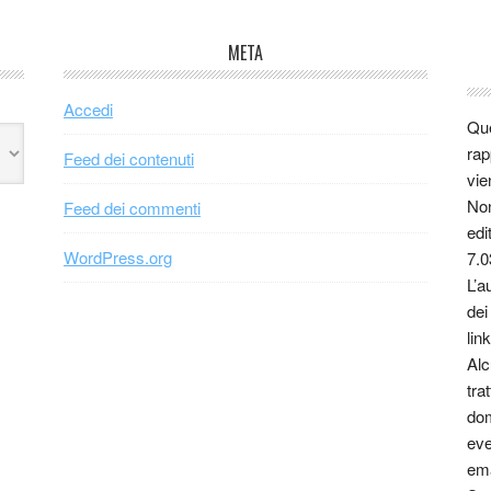
META
Accedi
Que
rap
Feed dei contenuti
vie
Non
Feed dei commenti
edi
WordPress.org
7.0
L’a
dei
link
Alc
tra
dom
eve
ema