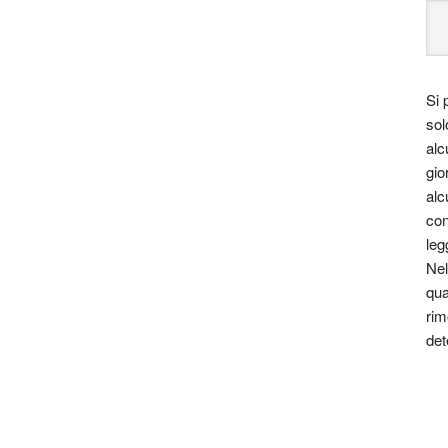
Si 
sol
alc
gio
alc
con
leg
Nel
qua
rim
det