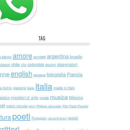
TAG
amore
argentina
brasile
a Merini
architetti
chile
colombia
disegnatori
olavori
cile
design
english
nne
Francia
fotografia
espana
italia
made in italy
da Kahlo
giappone
iliade
musica
ssico
México
mestieri d' arte
moda
bel
pablo neruda
perù
Philippe Jaroussky
Pier Paolo Pasolini
poeti
ttura
registi
Portogallo
racconti brevi
rittori