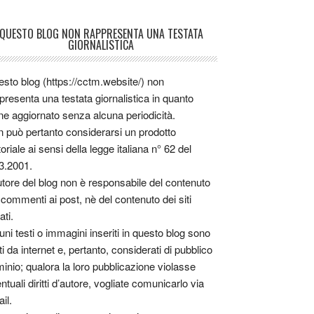
QUESTO BLOG NON RAPPRESENTA UNA TESTATA
GIORNALISTICA
sto blog (https://cctm.website/) non
presenta una testata giornalistica in quanto
ne aggiornato senza alcuna periodicità.
 può pertanto considerarsi un prodotto
toriale ai sensi della legge italiana n° 62 del
3.2001.
utore del blog non è responsabile del contenuto
 commenti ai post, nè del contenuto dei siti
ati.
uni testi o immagini inseriti in questo blog sono
tti da internet e, pertanto, considerati di pubblico
inio; qualora la loro pubblicazione violasse
ntuali diritti d’autore, vogliate comunicarlo via
il.