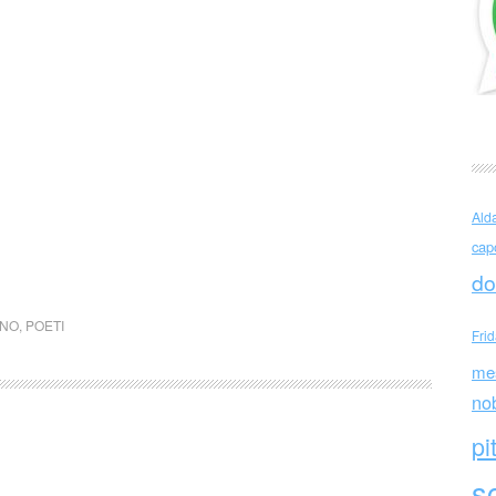
Ald
cap
do
INO
,
POETI
Fri
me
no
pi
sc