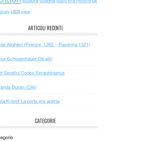
scultura
Spagna
uk
tina modotti
teatro
usa
uguay
varie
ARTICOLI RECENTI
te Alighieri (Firenze, 1265 – Ravenna,1321)
hur Schopenhauer Gli altri
gi Serafini Codex Seraphinianus
nda Durán (Cile)
ta Kristóf La porta era aperta
CATEGORIE
egorie