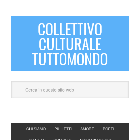
COLLETTIVO
CULTURALE
TUTTOMONDO
CHI SIAMO
PIÙ LETTI
AMORE
POETI
PITTURA
CONTATTI
PRIVACY POLICY