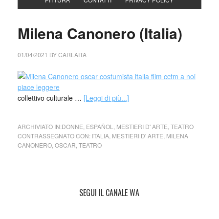
Milena Canonero (Italia)
01/04/2021
BY
CARLAITA
collettivo culturale …
[Leggi di più...]
ARCHIVIATO IN:
DONNE
,
ESPAÑOL
,
MESTIERI D' ARTE
,
TEATRO
CONTRASSEGNATO CON:
ITALIA
,
MESTIERI D' ARTE
,
MILENA
CANONERO
,
OSCAR
,
TEATRO
SEGUI IL CANALE WA