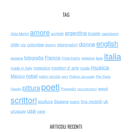
TAG
amore
argentina
brasile
capolavori
Alda Merini
architetti
english
donne
chile
colombia
disegnatori
cile
design
italia
Francia
fotografia
espana
Frida Kahlo
giappone
iliade
musica
messico
mestieri d' arte
made in italy
moda
nobel
México
pablo neruda
perù
Philippe Jaroussky
Pier Paolo
poeti
pittura
registi
Portogallo
racconti brevi
Pasolini
scrittori
scultura
Spagna
uk
tina modotti
teatro
usa
uruguay
varie
ARTICOLI RECENTI