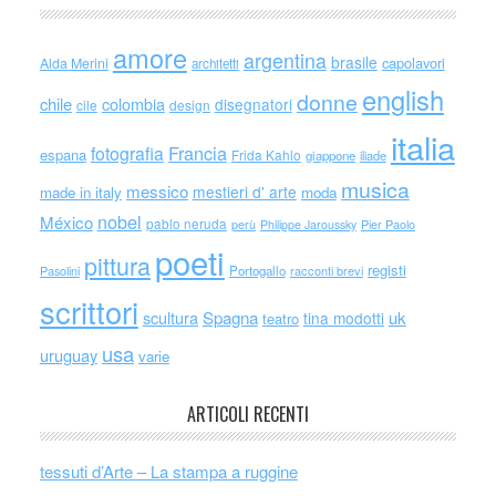
amore
argentina
brasile
capolavori
Alda Merini
architetti
english
donne
chile
colombia
disegnatori
cile
design
italia
Francia
fotografia
espana
Frida Kahlo
giappone
iliade
musica
messico
mestieri d' arte
made in italy
moda
nobel
México
pablo neruda
perù
Philippe Jaroussky
Pier Paolo
poeti
pittura
registi
Portogallo
racconti brevi
Pasolini
scrittori
scultura
Spagna
uk
tina modotti
teatro
usa
uruguay
varie
ARTICOLI RECENTI
tessuti d’Arte – La stampa a ruggine