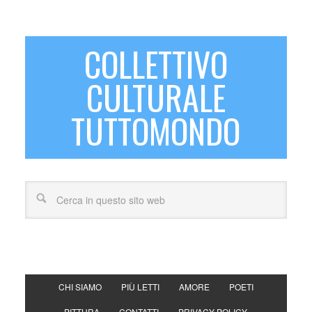
COLLETTIVO
CULTURALE
TUTTOMONDO
CHI SIAMO
PIÙ LETTI
AMORE
POETI
PITTURA
CONTATTI
PRIVACY POLICY