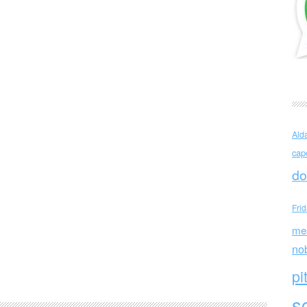
Ald
cap
do
Fri
me
no
pi
sc