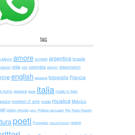
TAG
amore
argentina
brasile
a Merini
architetti
chile
colombia
disegnatori
olavori
cile
design
english
nne
Francia
fotografia
espana
italia
made in italy
da Kahlo
giappone
iliade
musica
ssico
México
mestieri d' arte
moda
bel
pablo neruda
perù
Philippe Jaroussky
Pier Paolo Pasolini
poeti
ttura
registi
Portogallo
racconti brevi
rittori