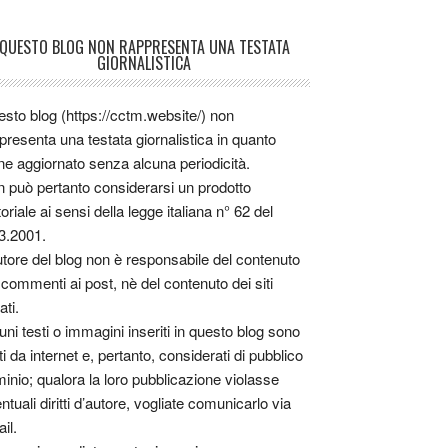
QUESTO BLOG NON RAPPRESENTA UNA TESTATA
GIORNALISTICA
sto blog (https://cctm.website/) non
presenta una testata giornalistica in quanto
ne aggiornato senza alcuna periodicità.
 può pertanto considerarsi un prodotto
toriale ai sensi della legge italiana n° 62 del
3.2001.
utore del blog non è responsabile del contenuto
 commenti ai post, nè del contenuto dei siti
ati.
uni testi o immagini inseriti in questo blog sono
tti da internet e, pertanto, considerati di pubblico
inio; qualora la loro pubblicazione violasse
ntuali diritti d’autore, vogliate comunicarlo via
il.