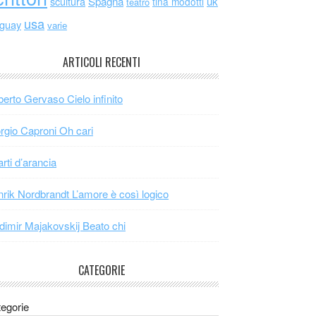
scultura
Spagna
uk
tina modotti
teatro
usa
uguay
varie
ARTICOLI RECENTI
erto Gervaso Cielo infinito
rgio Caproni Oh cari
arti d’arancia
rik Nordbrandt L’amore è così logico
dimir Majakovskij Beato chi
CATEGORIE
egorie