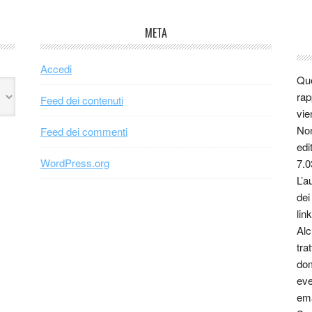
META
Accedi
Que
rap
Feed dei contenuti
vie
Non
Feed dei commenti
edi
WordPress.org
7.0
L’a
dei
link
Alc
tra
dom
eve
ema