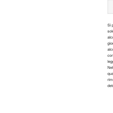
Si 
sol
alc
gio
alc
con
leg
Nel
qua
rim
det