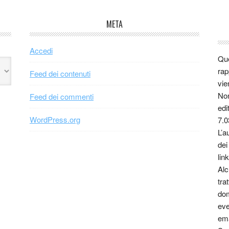
META
Accedi
Que
rap
Feed dei contenuti
vie
Non
Feed dei commenti
edi
WordPress.org
7.0
L’a
dei
link
Alc
tra
dom
eve
ema