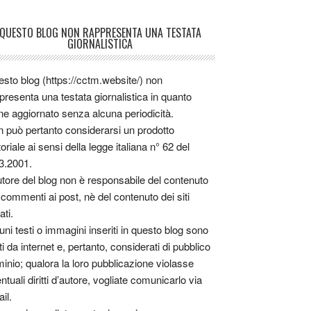
QUESTO BLOG NON RAPPRESENTA UNA TESTATA
GIORNALISTICA
sto blog (https://cctm.website/) non
presenta una testata giornalistica in quanto
ne aggiornato senza alcuna periodicità.
 può pertanto considerarsi un prodotto
toriale ai sensi della legge italiana n° 62 del
3.2001.
utore del blog non è responsabile del contenuto
 commenti ai post, nè del contenuto dei siti
ati.
uni testi o immagini inseriti in questo blog sono
tti da internet e, pertanto, considerati di pubblico
inio; qualora la loro pubblicazione violasse
ntuali diritti d’autore, vogliate comunicarlo via
il.