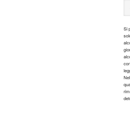
Si 
sol
alc
gio
alc
con
leg
Nel
qua
rim
det