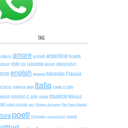
TAG
amore
argentina
brasile
a Merini
architetti
chile
colombia
disegnatori
olavori
cile
design
english
nne
Francia
fotografia
espana
italia
made in italy
da Kahlo
giappone
iliade
musica
ssico
México
mestieri d' arte
moda
bel
pablo neruda
perù
Philippe Jaroussky
Pier Paolo Pasolini
poeti
ttura
registi
Portogallo
racconti brevi
rittori