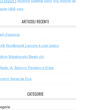
scultura
Spagna
uk
tina modotti
teatro
usa
uguay
varie
ARTICOLI RECENTI
arti d’arancia
rik Nordbrandt L’amore è così logico
dimir Majakovskij Beato chi
Iliade -A. Baricco Pandaro e Enea
vanni Verga da Eva
CATEGORIE
egorie