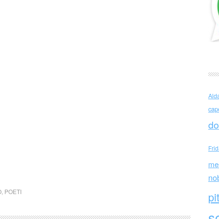
Ald
cap
do
Fri
me
no
O
,
POETI
pi
sc