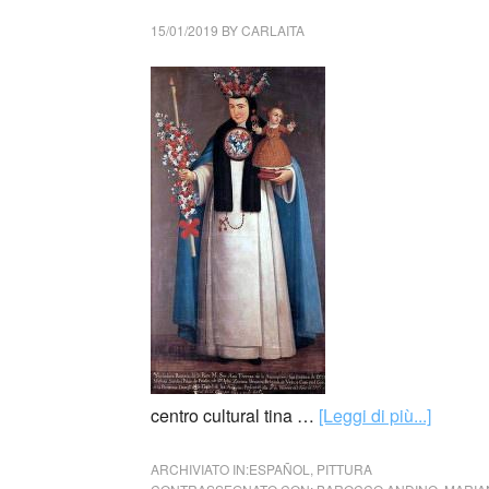
15/01/2019
BY
CARLAITA
centro cultural tina …
[Leggi di più...]
ARCHIVIATO IN:
ESPAÑOL
,
PITTURA