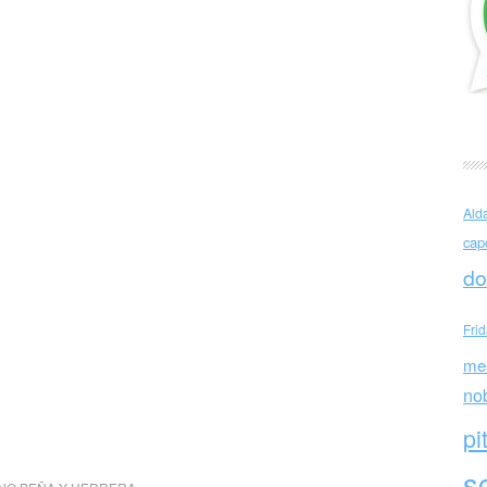
Ald
cap
do
Fri
me
no
pi
sc