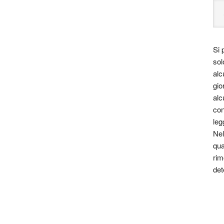
Si 
sol
alc
gio
alc
con
leg
Nel
qua
rim
det