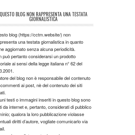
QUESTO BLOG NON RAPPRESENTA UNA TESTATA
GIORNALISTICA
sto blog (https://cctm.website/) non
presenta una testata giornalistica in quanto
ne aggiornato senza alcuna periodicità.
 può pertanto considerarsi un prodotto
toriale ai sensi della legge italiana n° 62 del
3.2001.
utore del blog non è responsabile del contenuto
 commenti ai post, nè del contenuto dei siti
ati.
uni testi o immagini inseriti in questo blog sono
tti da internet e, pertanto, considerati di pubblico
inio; qualora la loro pubblicazione violasse
ntuali diritti d’autore, vogliate comunicarlo via
il.