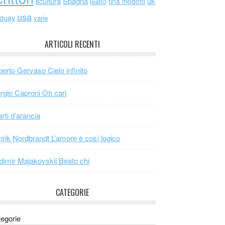
scultura
Spagna
uk
tina modotti
teatro
usa
uguay
varie
ARTICOLI RECENTI
erto Gervaso Cielo infinito
rgio Caproni Oh cari
arti d’arancia
rik Nordbrandt L’amore è così logico
dimir Majakovskij Beato chi
CATEGORIE
egorie