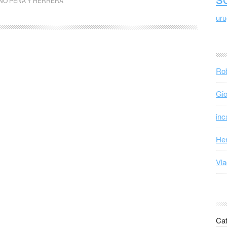
NO PEÑA Y HERRERA
ur
Rob
Gio
inc
Hen
Vla
Cat