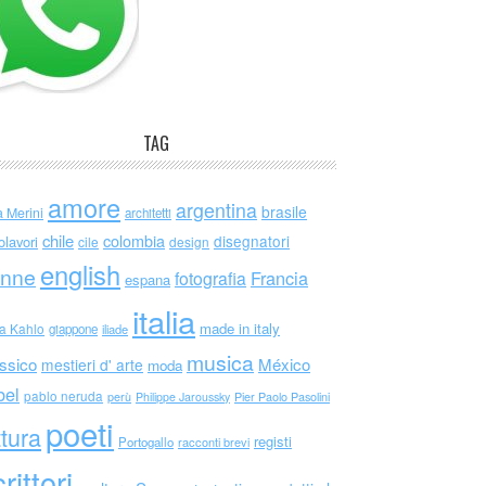
TAG
amore
argentina
brasile
a Merini
architetti
chile
colombia
disegnatori
olavori
cile
design
english
nne
Francia
fotografia
espana
italia
made in italy
da Kahlo
giappone
iliade
musica
ssico
México
mestieri d' arte
moda
bel
pablo neruda
perù
Philippe Jaroussky
Pier Paolo Pasolini
poeti
ttura
registi
Portogallo
racconti brevi
rittori