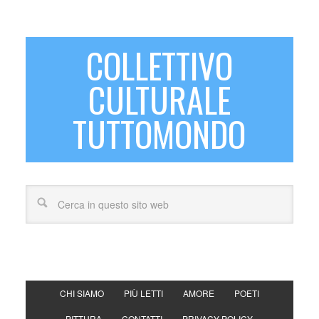
COLLETTIVO
CULTURALE
TUTTOMONDO
CHI SIAMO
PIÙ LETTI
AMORE
POETI
PITTURA
CONTATTI
PRIVACY POLICY