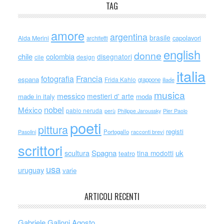
TAG
amore
argentina
brasile
capolavori
Alda Merini
architetti
english
donne
chile
colombia
disegnatori
cile
design
italia
Francia
fotografia
espana
Frida Kahlo
giappone
iliade
musica
messico
mestieri d' arte
made in italy
moda
nobel
México
pablo neruda
perù
Philippe Jaroussky
Pier Paolo
poeti
pittura
registi
Portogallo
racconti brevi
Pasolini
scrittori
scultura
Spagna
uk
tina modotti
teatro
usa
uruguay
varie
ARTICOLI RECENTI
Gabriele Galloni Agosto