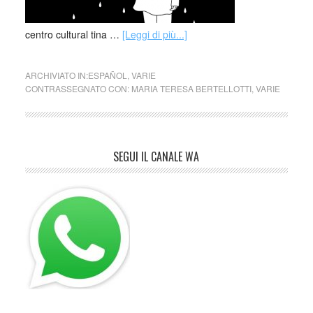
centro cultural tina …
[Leggi di più...]
ARCHIVIATO IN:
ESPAÑOL
,
VARIE
CONTRASSEGNATO CON:
MARIA TERESA BERTELLOTTI
,
VARIE
SEGUI IL CANALE WA