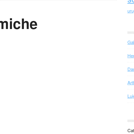
ur
rmiche
Gab
Hen
Dan
Art
Lui
Cat