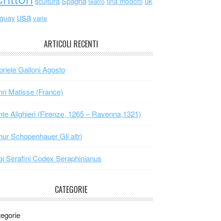
scultura
Spagna
uk
tina modotti
teatro
usa
uguay
varie
ARTICOLI RECENTI
riele Galloni Agosto
ri Matisse (France)
te Alighieri (Firenze, 1265 – Ravenna,1321)
hur Schopenhauer Gli altri
gi Serafini Codex Seraphinianus
CATEGORIE
egorie