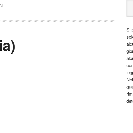
AI
Si 
sol
ia)
alc
gio
alc
con
leg
Nel
qua
rim
det