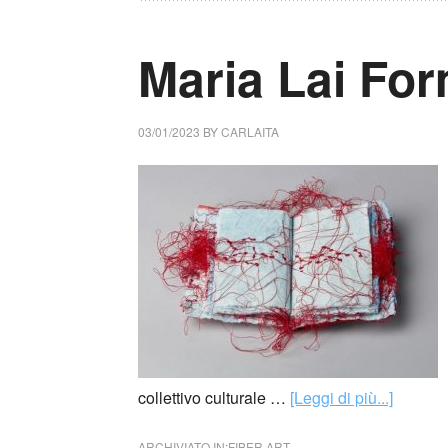
Maria Lai Fo
03/01/2023
BY
CARLAITA
collettivo culturale …
[Leggi di più...]
ARCHIVIATO IN:
FIBER ART