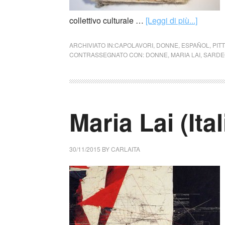
collettivo culturale …
[Leggi di più...]
ARCHIVIATO IN:
CAPOLAVORI
,
DONNE
,
ESPAÑOL
,
PIT
CONTRASSEGNATO CON:
DONNE
,
MARIA LAI
,
SARDE
Maria Lai (Ital
30/11/2015
BY
CARLAITA