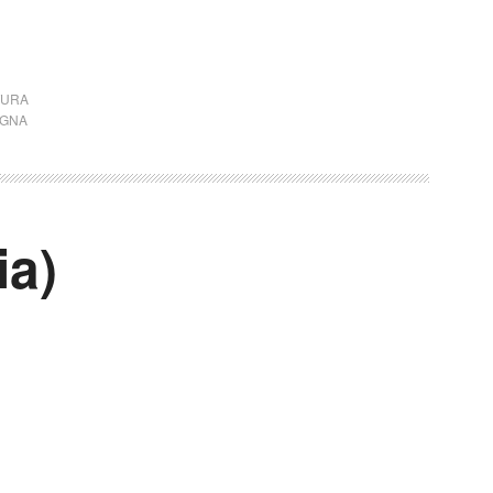
TURA
GNA
ia)