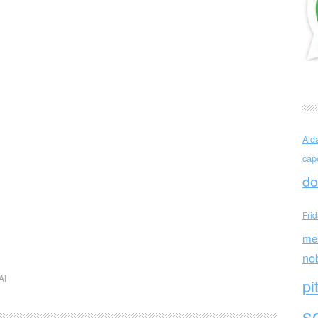
Ald
cap
do
Fri
me
no
AI
pi
sc