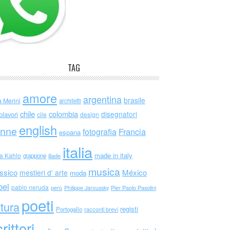
TAG
amore
argentina
brasile
a Merini
architetti
chile
colombia
disegnatori
olavori
cile
design
english
nne
Francia
fotografia
espana
italia
made in italy
da Kahlo
giappone
iliade
musica
ssico
México
mestieri d' arte
moda
bel
pablo neruda
perù
Philippe Jaroussky
Pier Paolo Pasolini
poeti
ttura
registi
Portogallo
racconti brevi
rittori