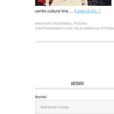
centro cultural tina …
[Leggi di più...]
ARCHIVIATO IN:
ESPAÑOL
,
PITTURA
CONTRASSEGNATO CON:
ITALIA
,
MARIA LAI
,
PITTURA
ARCHIVI
Archivi