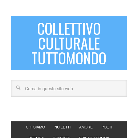
COLLETTIVO
CULTURALE
TUTTOMONDO
CHI SIAMO
PIÙ LETTI
AMORE
POETI
PITTURA
CONTATTI
PRIVACY POLICY