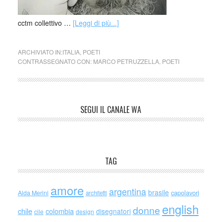
cctm collettivo …
[Leggi di più...]
ARCHIVIATO IN:
ITALIA
,
POETI
CONTRASSEGNATO CON:
MARCO PETRUZZELLA
,
POETI
SEGUI IL CANALE WA
TAG
amore
argentina
brasile
capolavori
Alda Merini
architetti
english
donne
chile
colombia
disegnatori
cile
design