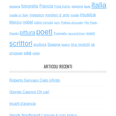
italia
Francia
fotografia
espana
Frida Kahlo
giappone
iliade
musica
messico
mestieri d' arte
made in italy
moda
nobel
México
pablo neruda
perù
Philippe Jaroussky
Pier Paolo
poeti
pittura
registi
Portogallo
racconti brevi
Pasolini
scrittori
scultura
Spagna
uk
tina modotti
teatro
usa
uruguay
varie
ARTICOLI RECENTI
Roberto Gervaso Cielo infinito
Giorgio Caproni Oh cari
incarti d’arancia
Henrik Nordbrandt L’amore è così logico