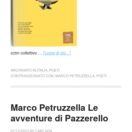
cctm collettivo …
[Leggi di più...]
ARCHIVIATO IN:
ITALIA
,
POETI
CONTRASSEGNATO CON:
MARCO PETRUZZELLA
,
POETI
Marco Petruzzella Le
avventure di Pazzerello
07/12/2023
BY
CARLAITA