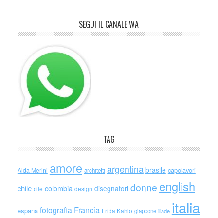
SEGUI IL CANALE WA
TAG
amore
argentina
brasile
capolavori
Alda Merini
architetti
english
donne
chile
colombia
disegnatori
cile
design
italia
Francia
fotografia
espana
Frida Kahlo
giappone
iliade