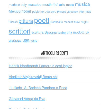
musica
messico
mestieri d' arte
made in italy
moda
nobel
México
pablo neruda
perù
Philippe Jaroussky
Pier Paolo
poeti
pittura
registi
Portogallo
racconti brevi
Pasolini
scrittori
scultura
Spagna
uk
tina modotti
teatro
usa
uruguay
varie
ARTICOLI RECENTI
Henrik Nordbrandt L’amore è così logico
Vladimir Majakovskij Beato chi
11 Iliade -A. Baricco Pandaro e Enea
Giovanni Verga da Eva