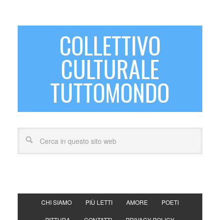
COLLETTIVO
CULTURALE
TUTTOMONDO
CHI SIAMO
PIÙ LETTI
AMORE
POETI
PITTURA
CONTATTI
PRIVACY POLICY