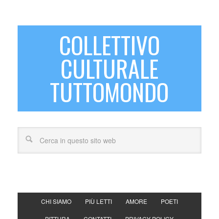
COLLETTIVO
CULTURALE
TUTTOMONDO
CHI SIAMO
PIÙ LETTI
AMORE
POETI
PITTURA
CONTATTI
PRIVACY POLICY