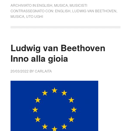
ARCHIVIATO IN:
ENGLISH
,
MUSICA
,
MUSICISTI
CONTRASSEGNATO CON:
ENGLISH
,
LUDWIG VAN BEETHOVEN
,
MUSICA
,
UTO UGHI
Ludwig van Beethoven
Inno alla gioia
20/03/2022
BY
CARLAITA