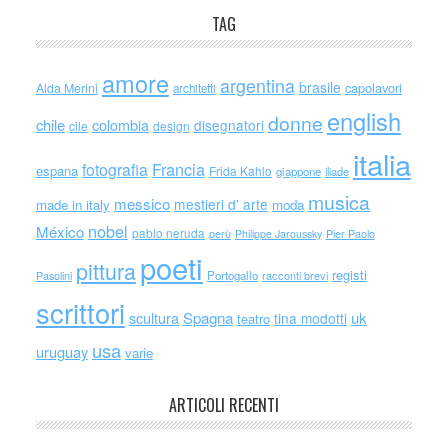
TAG
amore
argentina
brasile
capolavori
Alda Merini
architetti
english
donne
chile
colombia
disegnatori
cile
design
italia
Francia
fotografia
espana
Frida Kahlo
giappone
iliade
musica
messico
mestieri d' arte
made in italy
moda
nobel
México
pablo neruda
perù
Philippe Jaroussky
Pier Paolo
poeti
pittura
registi
Portogallo
racconti brevi
Pasolini
scrittori
scultura
Spagna
uk
tina modotti
teatro
usa
uruguay
varie
ARTICOLI RECENTI