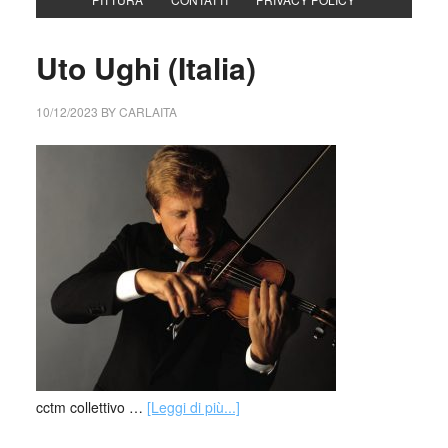
Uto Ughi (Italia)
10/12/2023
BY
CARLAITA
cctm collettivo …
[Leggi di più...]