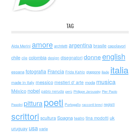
TAG
amore
argentina
brasile
capolavori
Alda Merini
architetti
english
donne
chile
colombia
disegnatori
cile
design
italia
Francia
fotografia
espana
Frida Kahlo
giappone
iliade
musica
messico
mestieri d' arte
made in italy
moda
nobel
México
pablo neruda
perù
Philippe Jaroussky
Pier Paolo
poeti
pittura
registi
Portogallo
racconti brevi
Pasolini
scrittori
scultura
Spagna
uk
tina modotti
teatro
usa
uruguay
varie