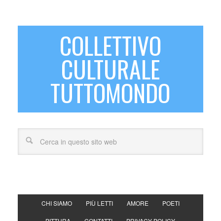
COLLETTIVO
CULTURALE
TUTTOMONDO
CHI SIAMO
PIÙ LETTI
AMORE
POETI
PITTURA
CONTATTI
PRIVACY POLICY