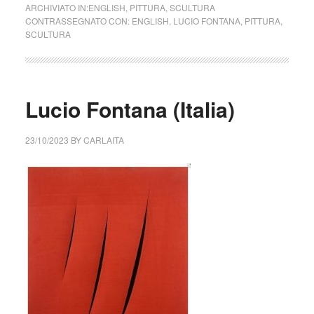
ARCHIVIATO IN:
ENGLISH
,
PITTURA
,
SCULTURA
CONTRASSEGNATO CON:
ENGLISH
,
LUCIO FONTANA
,
PITTURA
,
SCULTURA
Lucio Fontana (Italia)
23/10/2023
BY
CARLAITA