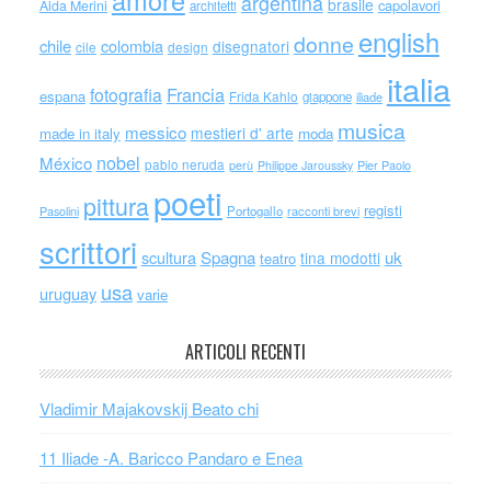
amore
argentina
brasile
capolavori
Alda Merini
architetti
english
donne
chile
colombia
disegnatori
cile
design
italia
Francia
fotografia
espana
Frida Kahlo
giappone
iliade
musica
messico
mestieri d' arte
made in italy
moda
nobel
México
pablo neruda
perù
Philippe Jaroussky
Pier Paolo
poeti
pittura
registi
Portogallo
racconti brevi
Pasolini
scrittori
scultura
Spagna
uk
tina modotti
teatro
usa
uruguay
varie
ARTICOLI RECENTI
Vladimir Majakovskij Beato chi
11 Iliade -A. Baricco Pandaro e Enea