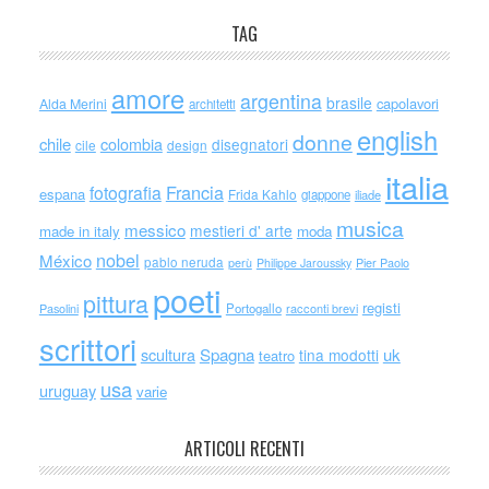
TAG
amore
argentina
brasile
capolavori
Alda Merini
architetti
english
donne
chile
colombia
disegnatori
cile
design
italia
Francia
fotografia
espana
Frida Kahlo
giappone
iliade
musica
messico
mestieri d' arte
made in italy
moda
nobel
México
pablo neruda
perù
Philippe Jaroussky
Pier Paolo
poeti
pittura
registi
Portogallo
racconti brevi
Pasolini
scrittori
scultura
Spagna
uk
tina modotti
teatro
usa
uruguay
varie
ARTICOLI RECENTI