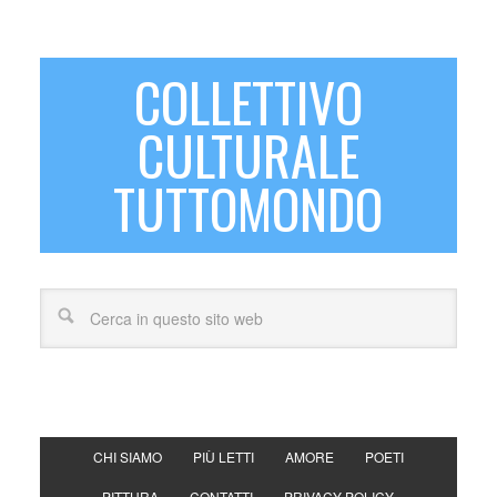
COLLETTIVO
CULTURALE
TUTTOMONDO
CHI SIAMO
PIÙ LETTI
AMORE
POETI
PITTURA
CONTATTI
PRIVACY POLICY