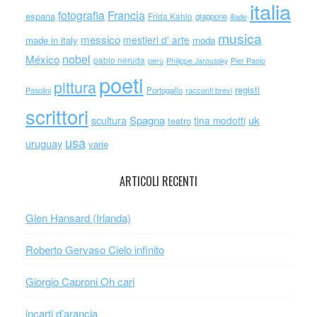
italia
Francia
fotografia
espana
Frida Kahlo
giappone
iliade
musica
messico
mestieri d' arte
made in italy
moda
nobel
México
pablo neruda
perù
Philippe Jaroussky
Pier Paolo
poeti
pittura
registi
Portogallo
racconti brevi
Pasolini
scrittori
scultura
Spagna
uk
tina modotti
teatro
usa
uruguay
varie
ARTICOLI RECENTI
Glen Hansard (Irlanda)
Roberto Gervaso Cielo infinito
Giorgio Caproni Oh cari
incarti d’arancia