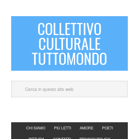
COLLETTIVO
CULTURALE
TUTTOMONDO
CHI SIAMO
PIÙ LETTI
AMORE
POETI
PITTURA
CONTATTI
PRIVACY POLICY