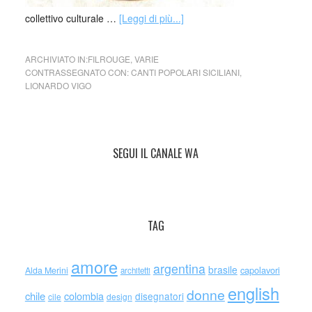
collettivo culturale …
[Leggi di più...]
ARCHIVIATO IN:
FILROUGE
,
VARIE
CONTRASSEGNATO CON:
CANTI POPOLARI SICILIANI
,
LIONARDO VIGO
SEGUI IL CANALE WA
TAG
amore
argentina
brasile
capolavori
Alda Merini
architetti
english
donne
chile
colombia
disegnatori
cile
design