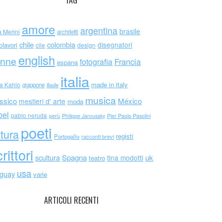
TAG
amore
argentina
brasile
a Merini
architetti
chile
colombia
disegnatori
olavori
cile
design
english
nne
Francia
fotografia
espana
italia
made in italy
da Kahlo
giappone
iliade
musica
ssico
México
mestieri d' arte
moda
bel
pablo neruda
perù
Philippe Jaroussky
Pier Paolo Pasolini
poeti
ttura
registi
Portogallo
racconti brevi
rittori
scultura
Spagna
uk
tina modotti
teatro
usa
uguay
varie
ARTICOLI RECENTI