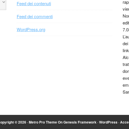
rap
Feed dei contenuti
vie
Non
Feed dei commenti
edi
WordPress.org
7.0
L’a
dei
link
Alc
tra
dom
eve
ema
Sar
opyright © 2026 ·
Metro Pro Theme
On
Genesis Framework
·
WordPress
·
Acce