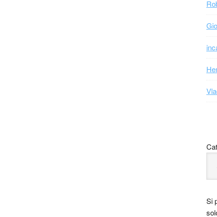
Rob
Gio
inc
Hen
Vla
Cat
Si 
sol