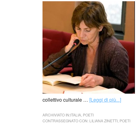
collettivo culturale …
[Leggi di più...]
ARCHIVIATO IN:
ITALIA
,
POETI
CONTRASSEGNATO CON:
LILIANA ZINETTI
,
POETI