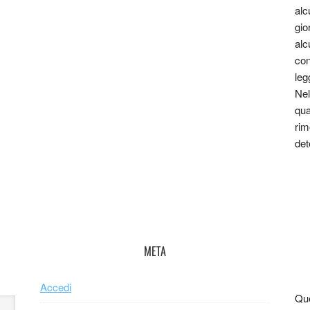
alc
gio
alc
con
leg
Nel
qua
rim
det
META
Accedi
Que