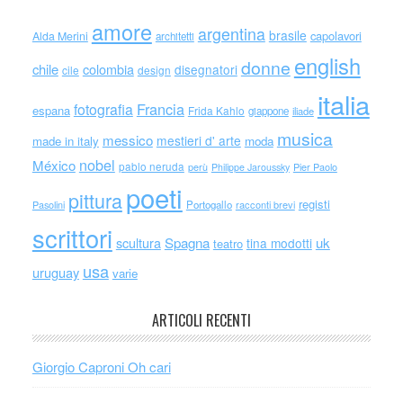
amore
argentina
brasile
capolavori
Alda Merini
architetti
english
donne
chile
colombia
disegnatori
cile
design
italia
Francia
fotografia
espana
Frida Kahlo
giappone
iliade
musica
messico
mestieri d' arte
made in italy
moda
nobel
México
pablo neruda
perù
Philippe Jaroussky
Pier Paolo
poeti
pittura
registi
Portogallo
racconti brevi
Pasolini
scrittori
scultura
Spagna
uk
tina modotti
teatro
usa
uruguay
varie
ARTICOLI RECENTI
Giorgio Caproni Oh cari