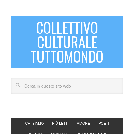
COLLETTIVO
CULTURALE
TUTTOMONDO
CHI SIAMO
PIÙ LETTI
AMORE
POETI
PITTURA
CONTATTI
PRIVACY POLICY