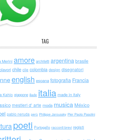
TAG
amore
argentina
brasile
a Merini
architetti
chile
colombia
disegnatori
olavori
cile
design
english
nne
Francia
fotografia
espana
italia
made in italy
da Kahlo
giappone
iliade
musica
ssico
México
mestieri d' arte
moda
bel
pablo neruda
perù
Philippe Jaroussky
Pier Paolo Pasolini
poeti
ttura
registi
Portogallo
racconti brevi
rittori