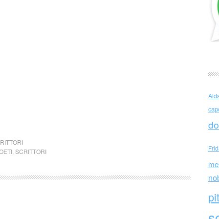
Ald
cap
do
RITTORI
Fri
OETI
,
SCRITTORI
me
no
pi
sc