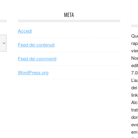
META
Accedi
Que
rap
Feed dei contenuti
vie
Non
Feed dei commenti
edi
WordPress.org
7.0
L’a
dei
link
Alc
tra
dom
eve
ema