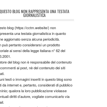
QUESTO BLOG NON RAPPRESENTA UNA TESTATA
GIORNALISTICA
sto blog (https://cctm.website/) non
presenta una testata giornalistica in quanto
ne aggiornato senza alcuna periodicità.
 può pertanto considerarsi un prodotto
toriale ai sensi della legge italiana n° 62 del
3.2001.
utore del blog non è responsabile del contenuto
 commenti ai post, nè del contenuto dei siti
ati.
uni testi o immagini inseriti in questo blog sono
tti da internet e, pertanto, considerati di pubblico
inio; qualora la loro pubblicazione violasse
ntuali diritti d’autore, vogliate comunicarlo via
il.