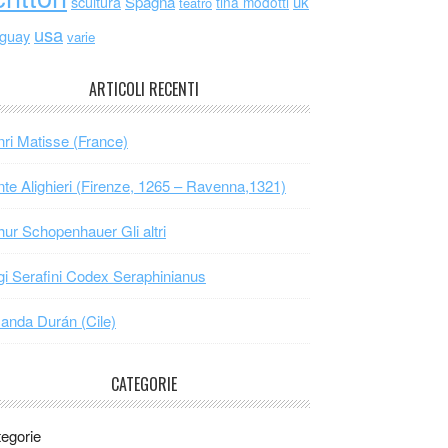
scultura
Spagna
uk
tina modotti
teatro
usa
uguay
varie
ARTICOLI RECENTI
ri Matisse (France)
te Alighieri (Firenze, 1265 – Ravenna,1321)
hur Schopenhauer Gli altri
gi Serafini Codex Seraphinianus
nda Durán (Cile)
CATEGORIE
egorie