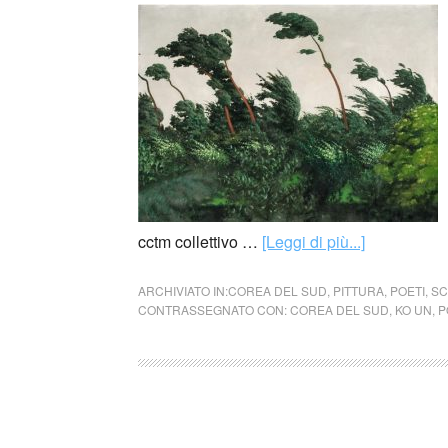
cctm collettivo …
[Leggi di più...]
ARCHIVIATO IN:
COREA DEL SUD
,
PITTURA
,
POETI
,
SC
CONTRASSEGNATO CON:
COREA DEL SUD
,
KO UN
,
P