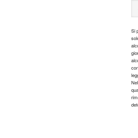
Si 
sol
alc
gio
alc
con
leg
Nel
qua
rim
det