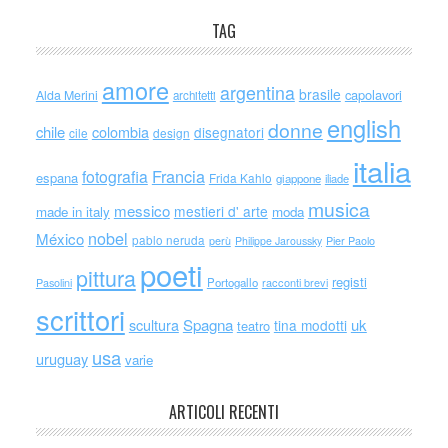
TAG
amore
argentina
brasile
capolavori
Alda Merini
architetti
english
donne
chile
colombia
disegnatori
cile
design
italia
Francia
fotografia
espana
Frida Kahlo
giappone
iliade
musica
messico
mestieri d' arte
made in italy
moda
nobel
México
pablo neruda
perù
Philippe Jaroussky
Pier Paolo
poeti
pittura
registi
Portogallo
racconti brevi
Pasolini
scrittori
scultura
Spagna
uk
tina modotti
teatro
usa
uruguay
varie
ARTICOLI RECENTI