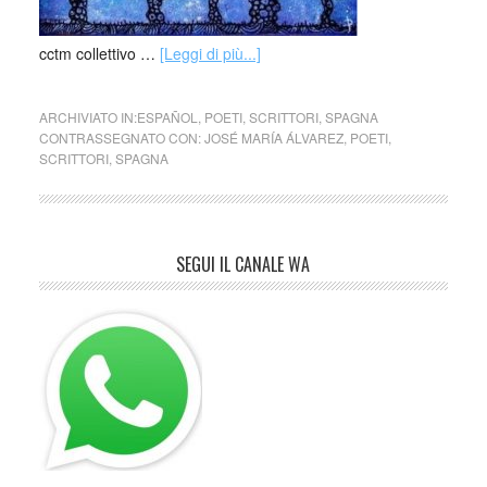
cctm collettivo …
[Leggi di più...]
ARCHIVIATO IN:
ESPAÑOL
,
POETI
,
SCRITTORI
,
SPAGNA
CONTRASSEGNATO CON:
JOSÉ MARÍA ÁLVAREZ
,
POETI
,
SCRITTORI
,
SPAGNA
SEGUI IL CANALE WA