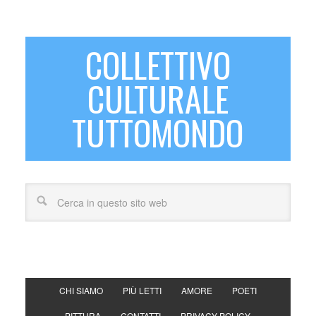
COLLETTIVO
CULTURALE
TUTTOMONDO
CHI SIAMO
PIÙ LETTI
AMORE
POETI
PITTURA
CONTATTI
PRIVACY POLICY