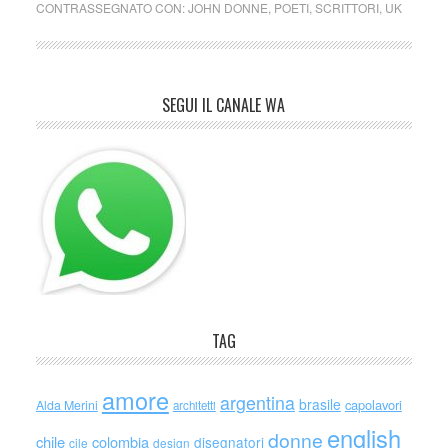
CONTRASSEGNATO CON:
JOHN DONNE
,
POETI
,
SCRITTORI
,
UK
SEGUI IL CANALE WA
TAG
amore
argentina
brasile
capolavori
Alda Merini
architetti
english
donne
chile
colombia
disegnatori
cile
design