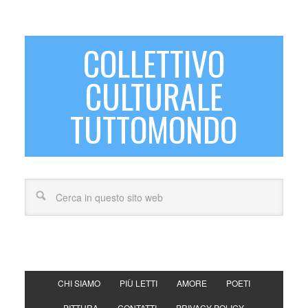
COLLETTIVO
CULTURALE
TUTTOMONDO
CHI SIAMO
PIÙ LETTI
AMORE
POETI
PITTURA
CONTATTI
PRIVACY POLICY