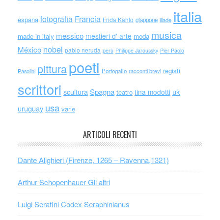
italia
Francia
fotografia
espana
Frida Kahlo
giappone
iliade
musica
messico
mestieri d' arte
made in italy
moda
nobel
México
pablo neruda
perù
Philippe Jaroussky
Pier Paolo
poeti
pittura
registi
Portogallo
racconti brevi
Pasolini
scrittori
scultura
Spagna
uk
tina modotti
teatro
usa
uruguay
varie
ARTICOLI RECENTI
Dante Alighieri (Firenze, 1265 – Ravenna,1321)
Arthur Schopenhauer Gli altri
Luigi Serafini Codex Seraphinianus