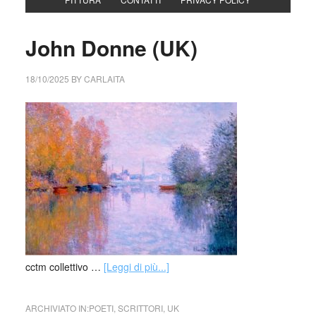
John Donne (UK)
18/10/2025
BY
CARLAITA
cctm collettivo …
[Leggi di più...]
ARCHIVIATO IN:
POETI
,
SCRITTORI
,
UK