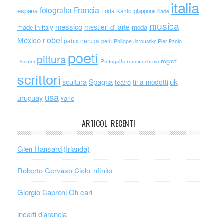
italia
Francia
fotografia
espana
Frida Kahlo
giappone
iliade
musica
messico
mestieri d' arte
made in italy
moda
nobel
México
pablo neruda
perù
Philippe Jaroussky
Pier Paolo
poeti
pittura
registi
Portogallo
racconti brevi
Pasolini
scrittori
scultura
Spagna
uk
tina modotti
teatro
usa
uruguay
varie
ARTICOLI RECENTI
Glen Hansard (Irlanda)
Roberto Gervaso Cielo infinito
Giorgio Caproni Oh cari
incarti d’arancia