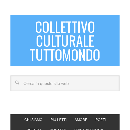
COLLETTIVO
CULTURALE
TUTTOMONDO
CHI SIAMO
PIÙ LETTI
AMORE
POETI
PITTURA
CONTATTI
PRIVACY POLICY