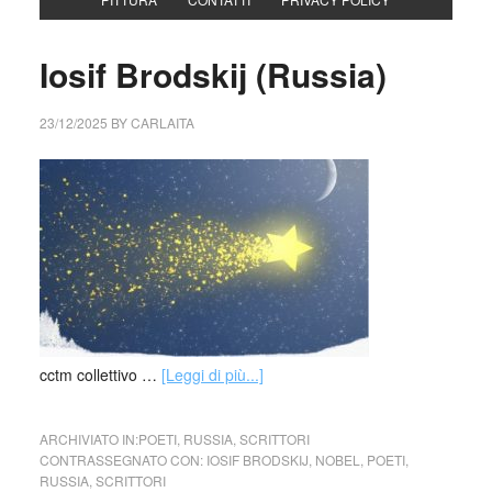
Iosif Brodskij (Russia)
23/12/2025
BY
CARLAITA
cctm collettivo …
[Leggi di più...]
ARCHIVIATO IN:
POETI
,
RUSSIA
,
SCRITTORI
CONTRASSEGNATO CON:
IOSIF BRODSKIJ
,
NOBEL
,
POETI
,
RUSSIA
,
SCRITTORI