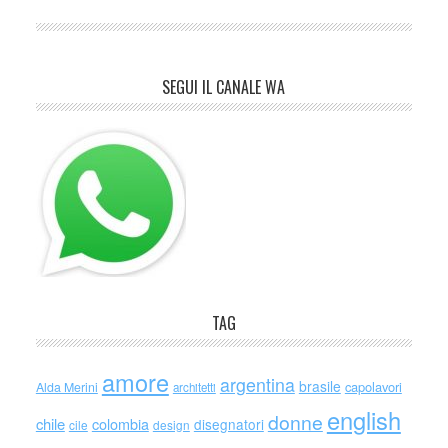
SEGUI IL CANALE WA
TAG
amore
argentina
brasile
capolavori
Alda Merini
architetti
english
donne
chile
colombia
disegnatori
cile
design