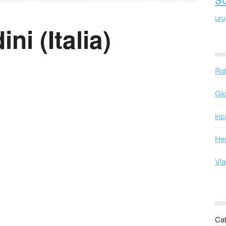
ur
ni (Italia)
Rob
Gio
inc
Hen
Vla
Cat