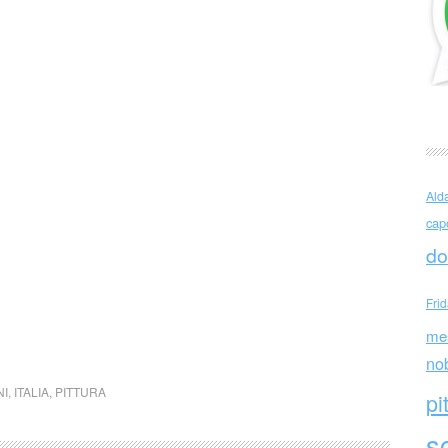
Ald
cap
do
Fri
me
no
NI
,
ITALIA
,
PITTURA
pi
sc