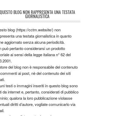
QUESTO BLOG NON RAPPRESENTA UNA TESTATA
GIORNALISTICA
sto blog (https://cctm.website/) non
presenta una testata giornalistica in quanto
ne aggiornato senza alcuna periodicità.
 può pertanto considerarsi un prodotto
toriale ai sensi della legge italiana n° 62 del
3.2001.
utore del blog non è responsabile del contenuto
 commenti ai post, nè del contenuto dei siti
ati.
uni testi o immagini inseriti in questo blog sono
tti da internet e, pertanto, considerati di pubblico
inio; qualora la loro pubblicazione violasse
ntuali diritti d’autore, vogliate comunicarlo via
il.