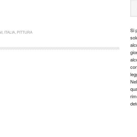
Si 
NI
,
ITALIA
,
PITTURA
sol
alc
gio
alc
con
leg
Nel
qua
rim
det