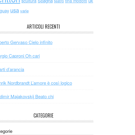
scultura
Spagna
uk
tina modotti
teatro
usa
uguay
varie
ARTICOLI RECENTI
erto Gervaso Cielo infinito
rgio Caproni Oh cari
arti d’arancia
rik Nordbrandt L’amore è così logico
dimir Majakovskij Beato chi
CATEGORIE
egorie