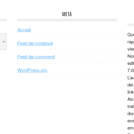
META
Accedi
Que
rap
Feed dei contenuti
vie
Non
Feed dei commenti
edi
WordPress.org
7.0
L’a
dei
link
Alc
tra
dom
eve
ema