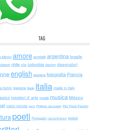
TAG
amore
argentina
brasile
a Merini
architetti
chile
colombia
disegnatori
olavori
cile
design
english
nne
Francia
fotografia
espana
italia
made in italy
da Kahlo
giappone
iliade
musica
ssico
México
mestieri d' arte
moda
bel
pablo neruda
perù
Philippe Jaroussky
Pier Paolo Pasolini
poeti
ttura
registi
Portogallo
racconti brevi
rittori