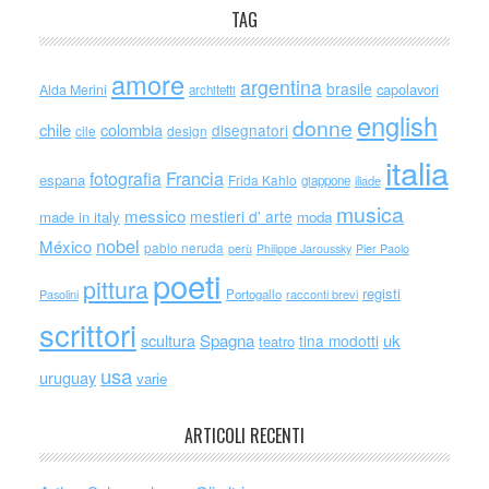
TAG
amore
argentina
brasile
capolavori
Alda Merini
architetti
english
donne
chile
colombia
disegnatori
cile
design
italia
Francia
fotografia
espana
Frida Kahlo
giappone
iliade
musica
messico
mestieri d' arte
made in italy
moda
nobel
México
pablo neruda
perù
Philippe Jaroussky
Pier Paolo
poeti
pittura
registi
Portogallo
racconti brevi
Pasolini
scrittori
scultura
Spagna
uk
tina modotti
teatro
usa
uruguay
varie
ARTICOLI RECENTI