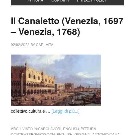
il Canaletto (Venezia, 1697
– Venezia, 1768)
02/02/2023
BY
CARLAITA
collettivo culturale …
[Leggi di più...]
ARCHIVIATO IN:
CAPOLAVORI
,
ENGLISH
,
PITTURA
CONTRASSEGNATO CON:
ENGLISH
,
GIOVANNI ANTONIO CANAL
,