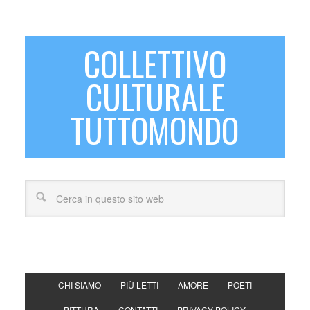
COLLETTIVO
CULTURALE
TUTTOMONDO
CHI SIAMO
PIÙ LETTI
AMORE
POETI
PITTURA
CONTATTI
PRIVACY POLICY