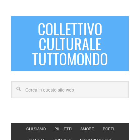
COLLETTIVO
CULTURALE
TUTTOMONDO
CHI SIAMO
PIÙ LETTI
AMORE
POETI
PITTURA
CONTATTI
PRIVACY POLICY