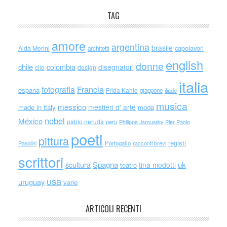
TAG
amore
argentina
brasile
capolavori
Alda Merini
architetti
english
donne
chile
colombia
disegnatori
cile
design
italia
Francia
fotografia
espana
Frida Kahlo
giappone
iliade
musica
messico
mestieri d' arte
made in italy
moda
nobel
México
pablo neruda
perù
Philippe Jaroussky
Pier Paolo
poeti
pittura
registi
Portogallo
racconti brevi
Pasolini
scrittori
scultura
Spagna
uk
tina modotti
teatro
usa
uruguay
varie
ARTICOLI RECENTI