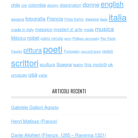
english
donne
chile
colombia
disegnatori
cile
design
italia
Francia
fotografia
espana
Frida Kahlo
giappone
iliade
musica
messico
mestieri d' arte
made in italy
moda
nobel
México
pablo neruda
perù
Philippe Jaroussky
Pier Paolo
poeti
pittura
registi
Portogallo
racconti brevi
Pasolini
scrittori
scultura
Spagna
uk
tina modotti
teatro
usa
uruguay
varie
ARTICOLI RECENTI
Gabriele Galloni Agosto
Henri Matisse (France)
Dante Alighieri (Firenze, 1265 – Ravenna,1321)