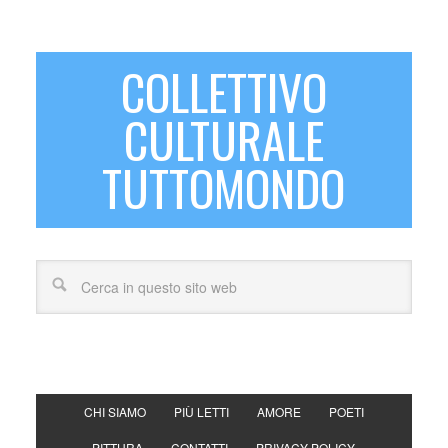
COLLETTIVO
CULTURALE
TUTTOMONDO
CHI SIAMO
PIÙ LETTI
AMORE
POETI
PITTURA
CONTATTI
PRIVACY POLICY