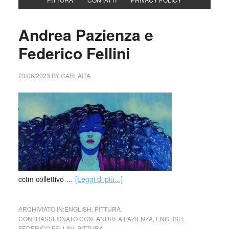
Andrea Pazienza e
Federico Fellini
23/06/2023
BY
CARLAITA
cctm collettivo …
[Leggi di più...]
ARCHIVIATO IN:
ENGLISH
,
PITTURA
CONTRASSEGNATO CON:
ANDREA PAZIENZA
,
ENGLISH
,
FEDERICO FELLINI
,
PITTURA