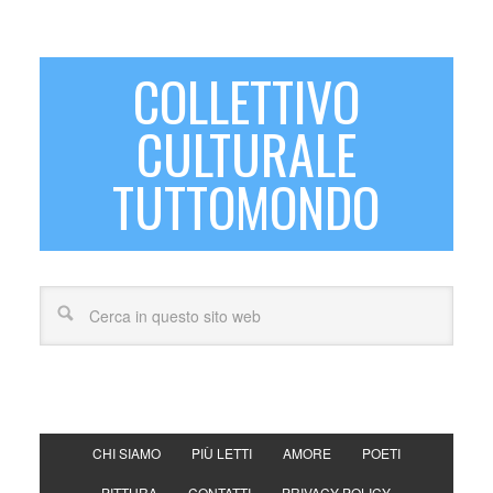
COLLETTIVO
CULTURALE
TUTTOMONDO
CHI SIAMO
PIÙ LETTI
AMORE
POETI
PITTURA
CONTATTI
PRIVACY POLICY