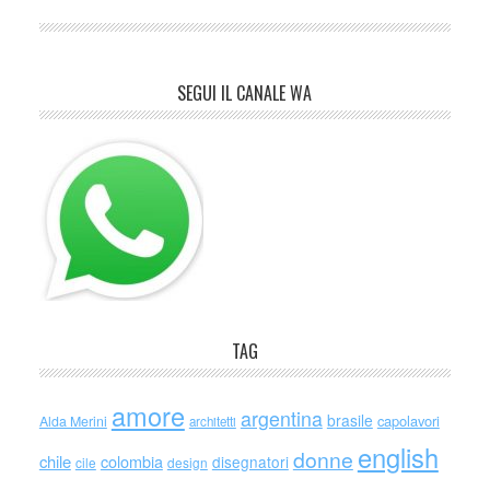
SEGUI IL CANALE WA
TAG
amore
argentina
brasile
capolavori
Alda Merini
architetti
english
donne
chile
colombia
disegnatori
cile
design