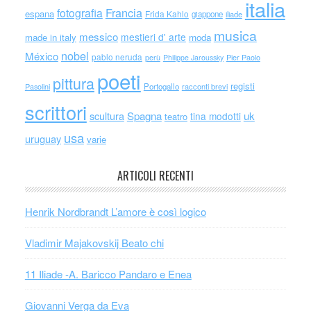
italia
Francia
fotografia
espana
Frida Kahlo
giappone
iliade
musica
messico
mestieri d' arte
made in italy
moda
nobel
México
pablo neruda
perù
Philippe Jaroussky
Pier Paolo
poeti
pittura
registi
Portogallo
racconti brevi
Pasolini
scrittori
scultura
Spagna
uk
tina modotti
teatro
usa
uruguay
varie
ARTICOLI RECENTI
Henrik Nordbrandt L’amore è così logico
Vladimir Majakovskij Beato chi
11 Iliade -A. Baricco Pandaro e Enea
Giovanni Verga da Eva