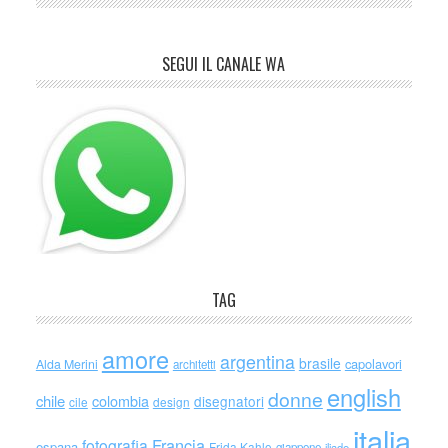
SEGUI IL CANALE WA
TAG
amore
argentina
brasile
capolavori
Alda Merini
architetti
english
donne
chile
colombia
disegnatori
cile
design
italia
Francia
fotografia
espana
Frida Kahlo
giappone
iliade