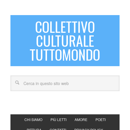
COLLETTIVO
CULTURALE
TUTTOMONDO
CHI SIAMO
PIÙ LETTI
AMORE
POETI
PITTURA
CONTATTI
PRIVACY POLICY