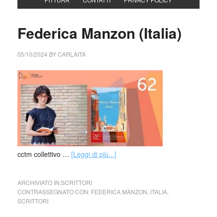
Federica Manzon (Italia)
05/10/2024
BY
CARLAITA
cctm collettivo …
[Leggi di più...]
ARCHIVIATO IN:
SCRITTORI
CONTRASSEGNATO CON:
FEDERICA MANZON
,
ITALIA
,
SCRITTORI