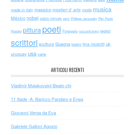
musica
messico
mestieri d' arte
made in italy
moda
nobel
México
pablo neruda
perù
Philippe Jaroussky
Pier Paolo
poeti
pittura
registi
Portogallo
racconti brevi
Pasolini
scrittori
scultura
Spagna
uk
tina modotti
teatro
usa
uruguay
varie
ARTICOLI RECENTI
Vladimir Majakovskij Beato chi
11 Iliade -A. Baricco Pandaro e Enea
Giovanni Verga da Eva
Gabriele Galloni Agosto