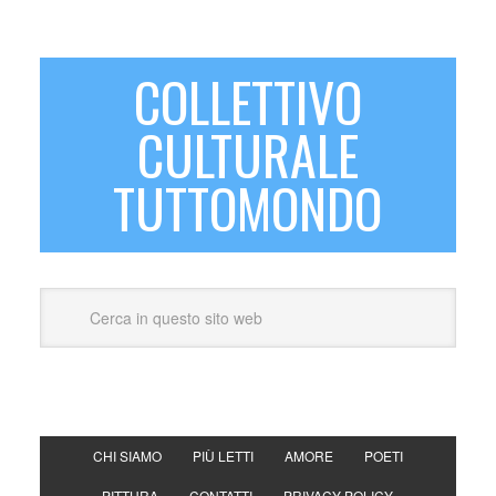
COLLETTIVO
CULTURALE
TUTTOMONDO
CHI SIAMO
PIÙ LETTI
AMORE
POETI
PITTURA
CONTATTI
PRIVACY POLICY