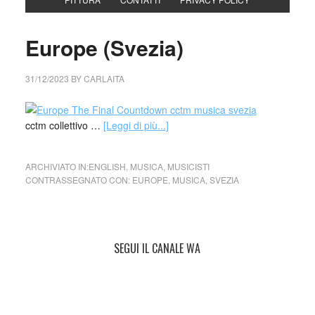
Europe (Svezia)
31/12/2023
BY
CARLAITA
cctm collettivo …
[Leggi di più...]
ARCHIVIATO IN:
ENGLISH
,
MUSICA
,
MUSICISTI
CONTRASSEGNATO CON:
EUROPE
,
MUSICA
,
SVEZIA
SEGUI IL CANALE WA