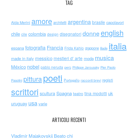
TAG
amore
argentina
brasile
capolavori
Alda Merini
architetti
english
donne
chile
colombia
disegnatori
cile
design
italia
Francia
fotografia
espana
Frida Kahlo
giappone
iliade
musica
messico
mestieri d' arte
made in italy
moda
nobel
México
pablo neruda
perù
Philippe Jaroussky
Pier Paolo
poeti
pittura
registi
Portogallo
racconti brevi
Pasolini
scrittori
scultura
Spagna
uk
tina modotti
teatro
usa
uruguay
varie
ARTICOLI RECENTI
Vladimir Majakovskij Beato chi