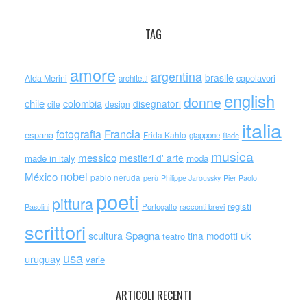
TAG
amore
argentina
brasile
capolavori
Alda Merini
architetti
english
donne
chile
colombia
disegnatori
cile
design
italia
Francia
fotografia
espana
Frida Kahlo
giappone
iliade
musica
messico
mestieri d' arte
made in italy
moda
nobel
México
pablo neruda
perù
Philippe Jaroussky
Pier Paolo
poeti
pittura
registi
Portogallo
racconti brevi
Pasolini
scrittori
scultura
Spagna
uk
tina modotti
teatro
usa
uruguay
varie
ARTICOLI RECENTI