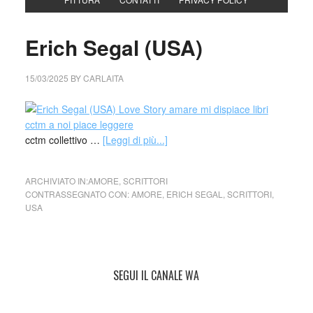
Erich Segal (USA)
15/03/2025
BY
CARLAITA
cctm collettivo …
[Leggi di più...]
ARCHIVIATO IN:
AMORE
,
SCRITTORI
CONTRASSEGNATO CON:
AMORE
,
ERICH SEGAL
,
SCRITTORI
,
USA
SEGUI IL CANALE WA