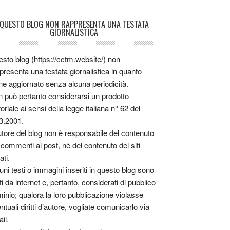
QUESTO BLOG NON RAPPRESENTA UNA TESTATA
GIORNALISTICA
sto blog (https://cctm.website/) non
presenta una testata giornalistica in quanto
ne aggiornato senza alcuna periodicità.
 può pertanto considerarsi un prodotto
toriale ai sensi della legge italiana n° 62 del
3.2001.
utore del blog non è responsabile del contenuto
 commenti ai post, nè del contenuto dei siti
ati.
uni testi o immagini inseriti in questo blog sono
tti da internet e, pertanto, considerati di pubblico
inio; qualora la loro pubblicazione violasse
ntuali diritti d’autore, vogliate comunicarlo via
il.