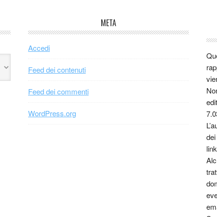
META
Accedi
Que
rap
Feed dei contenuti
vie
Non
Feed dei commenti
edi
WordPress.org
7.0
L’a
dei
link
Alc
tra
dom
eve
ema