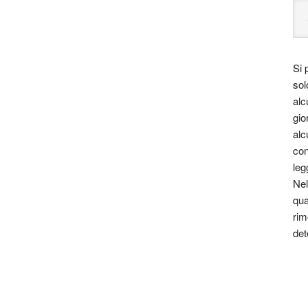
Si 
sol
alc
gio
alc
con
leg
Nel
qua
rim
det