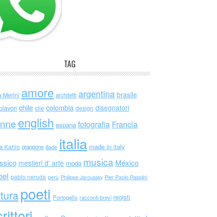
TAG
amore
argentina
brasile
a Merini
architetti
chile
colombia
disegnatori
olavori
cile
design
english
nne
Francia
fotografia
espana
italia
made in italy
da Kahlo
giappone
iliade
musica
ssico
México
mestieri d' arte
moda
bel
pablo neruda
perù
Philippe Jaroussky
Pier Paolo Pasolini
poeti
ttura
registi
Portogallo
racconti brevi
rittori