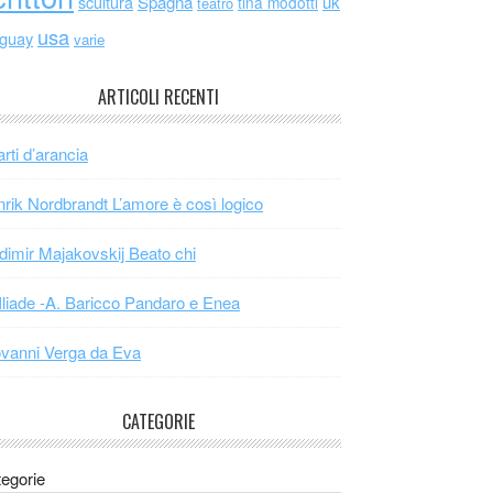
scultura
Spagna
uk
tina modotti
teatro
usa
uguay
varie
ARTICOLI RECENTI
arti d’arancia
rik Nordbrandt L’amore è così logico
dimir Majakovskij Beato chi
Iliade -A. Baricco Pandaro e Enea
vanni Verga da Eva
CATEGORIE
egorie