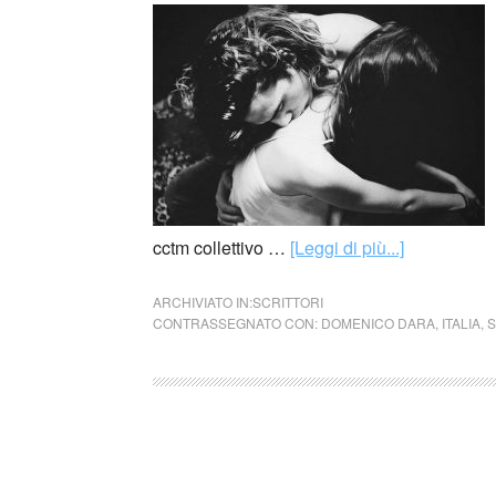
cctm collettivo …
[Leggi di più...]
ARCHIVIATO IN:
SCRITTORI
CONTRASSEGNATO CON:
DOMENICO DARA
,
ITALIA
,
S