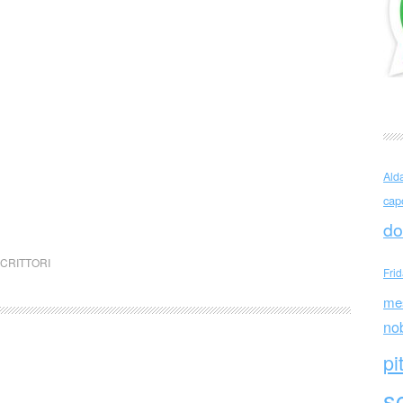
Ald
cap
do
CRITTORI
Fri
me
no
pi
sc