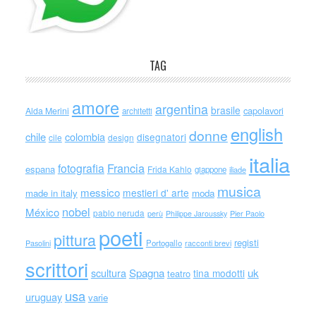
TAG
amore
argentina
brasile
capolavori
Alda Merini
architetti
english
donne
chile
colombia
disegnatori
cile
design
italia
Francia
fotografia
espana
Frida Kahlo
giappone
iliade
musica
messico
mestieri d' arte
made in italy
moda
nobel
México
pablo neruda
perù
Philippe Jaroussky
Pier Paolo
poeti
pittura
registi
Portogallo
racconti brevi
Pasolini
scrittori
scultura
Spagna
uk
tina modotti
teatro
usa
uruguay
varie