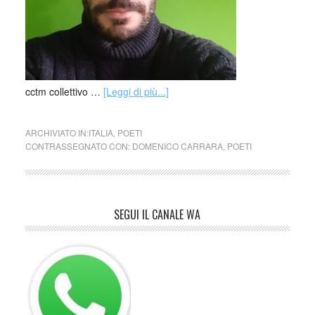
cctm collettivo …
[Leggi di più...]
ARCHIVIATO IN:
ITALIA
,
POETI
CONTRASSEGNATO CON:
DOMENICO CARRARA
,
POETI
SEGUI IL CANALE WA