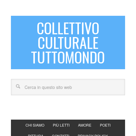
COLLETTIVO
CULTURALE
TUTTOMONDO
CHI SIAMO
PIÙ LETTI
AMORE
POETI
PITTURA
CONTATTI
PRIVACY POLICY