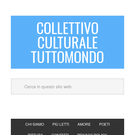
COLLETTIVO
CULTURALE
TUTTOMONDO
CHI SIAMO
PIÙ LETTI
AMORE
POETI
PITTURA
CONTATTI
PRIVACY POLICY