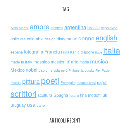
TAG
amore
argentina
brasile
capolavori
Alda Merini
architetti
english
donne
chile
colombia
disegnatori
cile
design
italia
Francia
fotografia
espana
Frida Kahlo
giappone
iliade
musica
messico
mestieri d' arte
made in italy
moda
nobel
México
pablo neruda
perù
Philippe Jaroussky
Pier Paolo
poeti
pittura
registi
Portogallo
racconti brevi
Pasolini
scrittori
scultura
Spagna
uk
tina modotti
teatro
usa
uruguay
varie
ARTICOLI RECENTI