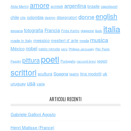
amore
argentina
brasile
capolavori
Alda Merini
architetti
english
donne
chile
colombia
disegnatori
cile
design
italia
Francia
fotografia
espana
Frida Kahlo
giappone
iliade
musica
messico
mestieri d' arte
made in italy
moda
nobel
México
pablo neruda
perù
Philippe Jaroussky
Pier Paolo
poeti
pittura
registi
Portogallo
racconti brevi
Pasolini
scrittori
scultura
Spagna
uk
tina modotti
teatro
usa
uruguay
varie
ARTICOLI RECENTI
Gabriele Galloni Agosto
Henri Matisse (France)