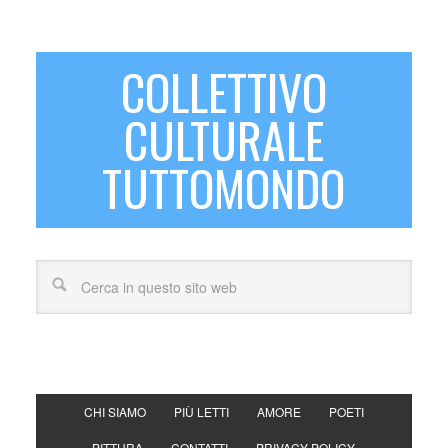
COLLETTIVO
CULTURALE
TUTTOMONDO
CHI SIAMO
PIÙ LETTI
AMORE
POETI
PITTURA
CONTATTI
PRIVACY POLICY