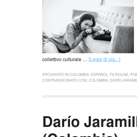
collettivo culturale …
[Leggi di più...]
ARCHIVIATO IN:
COLOMBIA
,
ESPAÑOL
,
FILROUGE
,
POE
CONTRASSEGNATO CON:
COLOMBIA
,
DARÍO JARAMI
Darío Jarami