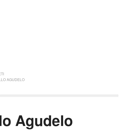
TI
LLO AGUDELO
llo Agudelo