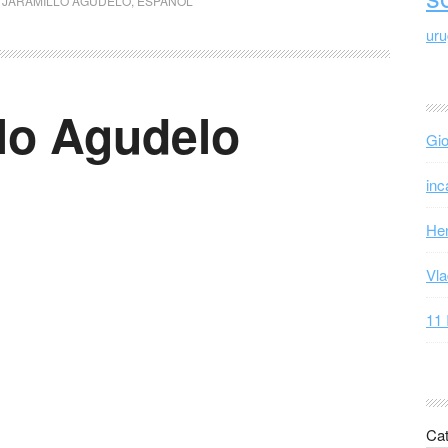
 JARAMILLO AGUDELO
,
ESPAÑOL
ur
llo Agudelo
Gio
inc
Hen
Vla
11 
Cat