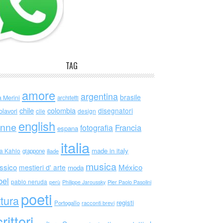
TAG
amore
argentina
brasile
a Merini
architetti
chile
colombia
disegnatori
olavori
cile
design
english
nne
Francia
fotografia
espana
italia
made in italy
da Kahlo
giappone
iliade
musica
ssico
México
mestieri d' arte
moda
bel
pablo neruda
perù
Philippe Jaroussky
Pier Paolo Pasolini
poeti
ttura
registi
Portogallo
racconti brevi
rittori