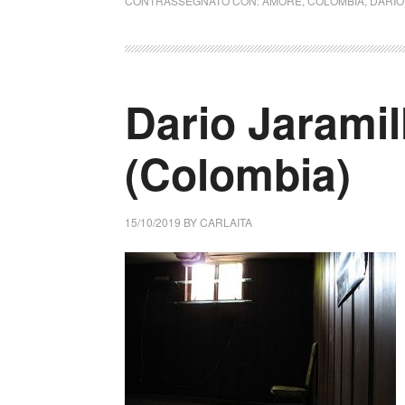
CONTRASSEGNATO CON:
AMORE
,
COLOMBIA
,
DARÍO
Dario Jarami
(Colombia)
15/10/2019
BY
CARLAITA