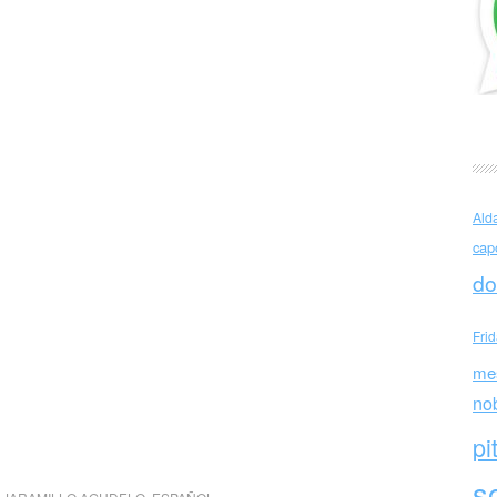
Ald
cap
do
Fri
me
no
pi
sc