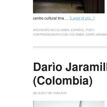
centro cultural tina …
[Leggi di più...]
ARCHIVIATO IN:
COLOMBIA
,
ESPAÑOL
,
POETI
CONTRASSEGNATO CON:
COLOMBIA
,
DARÍO JARAMI
Darìo Jarami
(Colombia)
06/12/2017
BY
CARLAITA