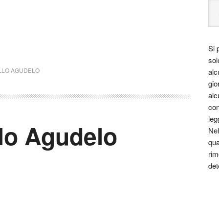
Si 
sol
LLO AGUDELO
alc
gio
alc
con
leg
llo Agudelo
Nel
qua
rim
det