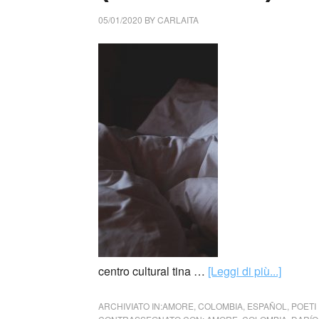
05/01/2020
BY
CARLAITA
centro cultural tina …
[Leggi di più...]
ARCHIVIATO IN:
AMORE
,
COLOMBIA
,
ESPAÑOL
,
POETI