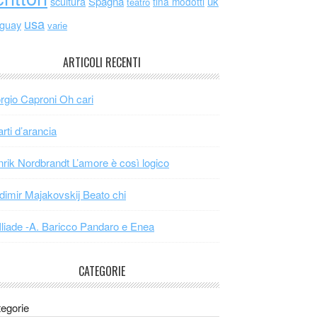
scultura
Spagna
uk
tina modotti
teatro
usa
uguay
varie
ARTICOLI RECENTI
rgio Caproni Oh cari
arti d’arancia
rik Nordbrandt L’amore è così logico
dimir Majakovskij Beato chi
Iliade -A. Baricco Pandaro e Enea
CATEGORIE
egorie