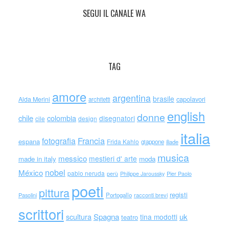
SEGUI IL CANALE WA
TAG
amore
argentina
brasile
capolavori
Alda Merini
architetti
english
donne
chile
colombia
disegnatori
cile
design
italia
Francia
fotografia
espana
Frida Kahlo
giappone
iliade
musica
messico
mestieri d' arte
made in italy
moda
nobel
México
pablo neruda
perù
Philippe Jaroussky
Pier Paolo
poeti
pittura
registi
Portogallo
racconti brevi
Pasolini
scrittori
scultura
Spagna
uk
tina modotti
teatro