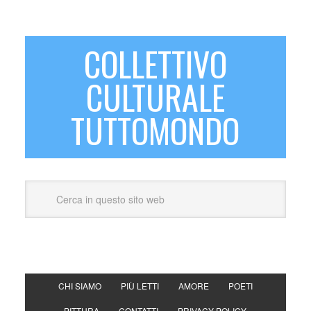
COLLETTIVO
CULTURALE
TUTTOMONDO
CHI SIAMO
PIÙ LETTI
AMORE
POETI
PITTURA
CONTATTI
PRIVACY POLICY