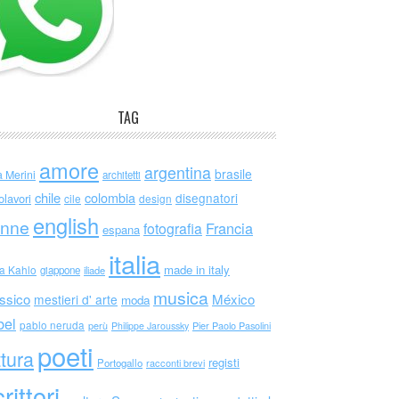
TAG
amore
argentina
brasile
a Merini
architetti
chile
colombia
disegnatori
olavori
cile
design
english
nne
Francia
fotografia
espana
italia
made in italy
da Kahlo
giappone
iliade
musica
ssico
México
mestieri d' arte
moda
bel
pablo neruda
perù
Philippe Jaroussky
Pier Paolo Pasolini
poeti
ttura
registi
Portogallo
racconti brevi
rittori