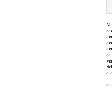
Si 
sol
alc
gio
alc
con
leg
Nel
qua
rim
det