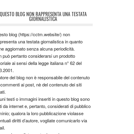
QUESTO BLOG NON RAPPRESENTA UNA TESTATA
GIORNALISTICA
sto blog (https://cctm.website/) non
presenta una testata giornalistica in quanto
ne aggiornato senza alcuna periodicità.
 può pertanto considerarsi un prodotto
toriale ai sensi della legge italiana n° 62 del
3.2001.
utore del blog non è responsabile del contenuto
 commenti ai post, nè del contenuto dei siti
ati.
uni testi o immagini inseriti in questo blog sono
tti da internet e, pertanto, considerati di pubblico
inio; qualora la loro pubblicazione violasse
ntuali diritti d’autore, vogliate comunicarlo via
il.