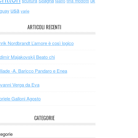
scultura
Spagna
uk
tina modotti
teatro
usa
uguay
varie
ARTICOLI RECENTI
rik Nordbrandt L’amore è così logico
dimir Majakovskij Beato chi
Iliade -A. Baricco Pandaro e Enea
vanni Verga da Eva
riele Galloni Agosto
CATEGORIE
egorie