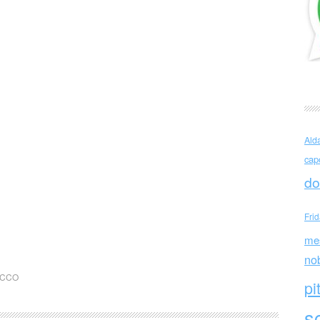
Ald
cap
do
Fri
me
no
ACCO
pi
sc