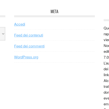
META
Accedi
Que
rap
Feed dei contenuti
vie
Non
Feed dei commenti
edi
WordPress.org
7.0
L’a
dei
link
Alc
tra
dom
eve
ema