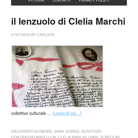
il lenzuolo di Clelia Marchi
27/07/2022
BY
CARLAITA
collettivo culturale …
[Leggi di più...]
ARCHIVIATO IN:
AMORE
,
DIARI
,
DONNE
,
SCRITTORI
CONTRASSEGNATO CON:
CLELIA MARCHI
,
DIARI
,
SCRITTORI