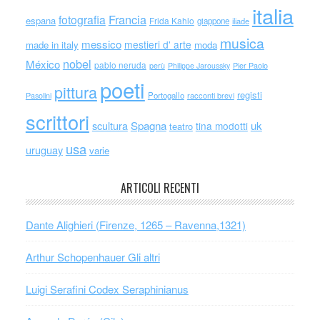
italia
Francia
fotografia
espana
Frida Kahlo
giappone
iliade
musica
messico
mestieri d' arte
made in italy
moda
nobel
México
pablo neruda
perù
Philippe Jaroussky
Pier Paolo
poeti
pittura
registi
Portogallo
racconti brevi
Pasolini
scrittori
scultura
Spagna
uk
tina modotti
teatro
usa
uruguay
varie
ARTICOLI RECENTI
Dante Alighieri (Firenze, 1265 – Ravenna,1321)
Arthur Schopenhauer Gli altri
Luigi Serafini Codex Seraphinianus