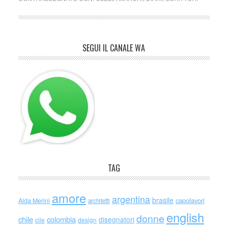
SEGUI IL CANALE WA
TAG
amore
argentina
brasile
capolavori
Alda Merini
architetti
english
donne
chile
colombia
disegnatori
cile
design