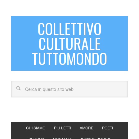
COLLETTIVO
CULTURALE
TUTTOMONDO
CHI SIAMO
PIÙ LETTI
AMORE
POETI
PITTURA
CONTATTI
PRIVACY POLICY