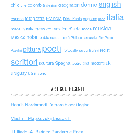
english
donne
chile
colombia
disegnatori
cile
design
italia
Francia
fotografia
espana
Frida Kahlo
giappone
iliade
musica
messico
mestieri d' arte
made in italy
moda
nobel
México
pablo neruda
perù
Philippe Jaroussky
Pier Paolo
poeti
pittura
registi
Portogallo
racconti brevi
Pasolini
scrittori
scultura
Spagna
uk
tina modotti
teatro
usa
uruguay
varie
ARTICOLI RECENTI
Henrik Nordbrandt L’amore è così logico
Vladimir Majakovskij Beato chi
11 Iliade -A. Baricco Pandaro e Enea