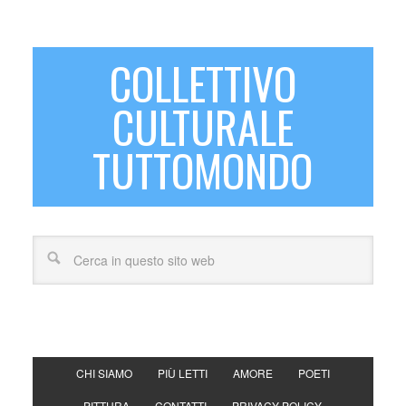
COLLETTIVO
CULTURALE
TUTTOMONDO
CHI SIAMO
PIÙ LETTI
AMORE
POETI
PITTURA
CONTATTI
PRIVACY POLICY